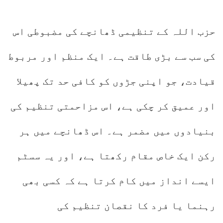
حزب اللہ کے تنظیمی ڈھانچے کی مضبوطی اس
کی سب سے بڑی طاقت ہے۔ ایک منظم اور مربوط
قیادت، جو اپنی جڑوں کو کافی حد تک پھیلا
اور عمیق کر چکی ہے، اس مزاحمتی تنظیم کی
بنیادوں میں مضمر ہے۔ اس ڈھانچے میں ہر
رکن ایک خاص مقام رکھتا ہے، اور یہ سسٹم
ایسے انداز میں کام کرتا ہے کہ کسی بھی
رہنما یا فرد کا نقصان تنظیم کی