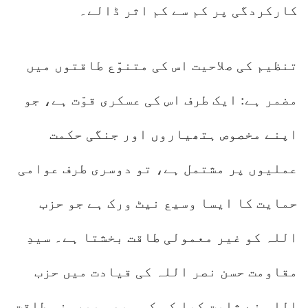
کارکردگی پر کم سے کم اثر ڈالے۔
تنظیم کی صلاحیت اس کی متنوّع طاقتوں میں
مضمر ہے: ایک طرف اس کی عسکری قوّت ہے، جو
اپنے مخصوص ہتھیاروں اور جنگی حکمت
عملیوں پر مشتمل ہے، تو دوسری طرف عوامی
حمایت کا ایسا وسیع نیٹ ورک ہے جو حزب
اللہ کو غیر معمولی طاقت بخشتا ہے۔ سیدِ
مقاومت حسن نصر اللہ کی قیادت میں حزب
اللہ نے ثابت کیا کہ کسی بھی بیرونی طاقت