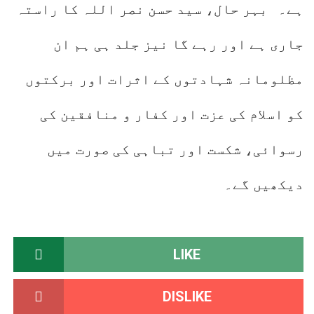
ہے۔ بہر حال، سید حسن نصر اللہ کا راستہ
جاری ہے اور رہے گا نیز جلد ہی ہم ان
مظلومانہ شہادتوں کے اثرات اور برکتوں
کو اسلام کی عزت اور کفار و منافقین کی
رسوائی، شکست اور تباہی کی صورت میں
دیکھیں گے۔
LIKE
DISLIKE