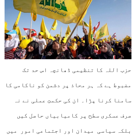
حزب اللہ کا تنظیمی ڈھانچہ اس حد تک
مضبوط ہے کہ ہر محاذ پر دشمن کو ناکامی کا
سامنا کرنا پڑا۔ ان کی حکمتِ عملی نے نہ
صرف عسکری سطح پر کامیابیاں حاصل کیں
بلکہ سیاسی میدان اور اجتماعی امور میں