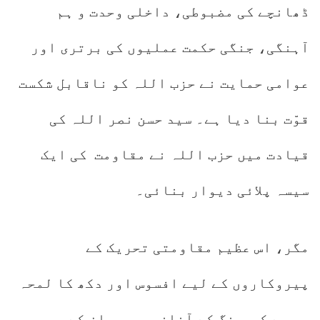
ڈھانچے کی مضبوطی، داخلی وحدت و ہم
آہنگی، جنگی حکمت عملیوں کی برتری اور
عوامی حمایت نے حزب اللہ کو ناقابل شکست
قوّت بنا دیا ہے۔ سید حسن نصر اللہ کی
قیادت میں حزب اللہ نے مقاومت کی ایک
سیسہ پلائی دیوار بنائی۔
مگر، اس عظیم مقاومتی تحریک کے
پیروکاروں کے لیے افسوس اور دکھ کا لمحہ
یہ ہے کہ جنگ کے آغاز میں ہی ان کے سپہ