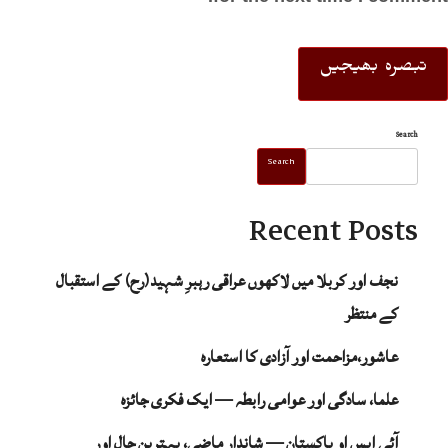
Search
Search
Recent Posts
نجف اور کربلا میں لاکھوں عراقی رہبرِ شہید(رح) کے استقبال
کے منتظر
عاشور،مزاحمت اور آزادی کا استعارہ
علما، سادگی اور عوامی رابطہ — ایک فکری جائزہ
آئی ایس او پاکستان — شاندار ماضی، بہترین حال اور