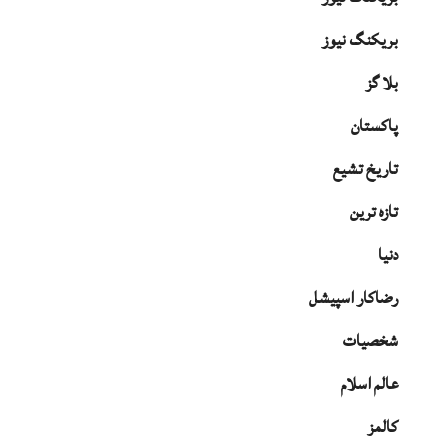
بریکنگ نیوز
بلا گز
پاکستان
تاریخ تشیع
تازہ ترین
دنیا
رضاکار اسپیشل
شخصیات
عالم اسلام
کالمز