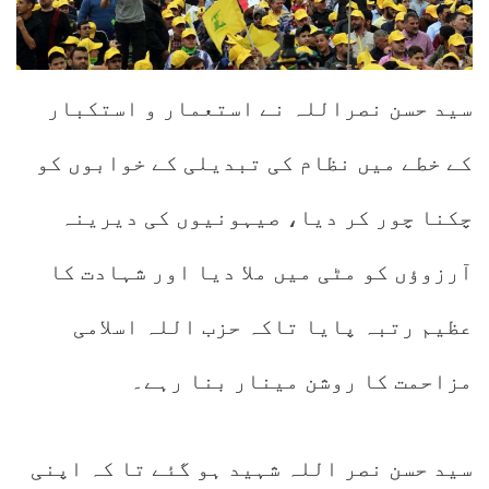
سید حسن نصراللہ نے استعمار و استکبار
کے خطے میں نظام کی تبدیلی کے خوابوں کو
چکنا چور کر دیا، صیہونیوں کی دیرینہ
آرزوؤں کو مٹی میں ملا دیا اور شہادت کا
عظیم رتبہ پایا تاکہ حزب اللہ اسلامی
مزاحمت کا روشن مینار بنا رہے۔
سید حسن نصر اللہ شہید ہو گئے تا کہ اپنی