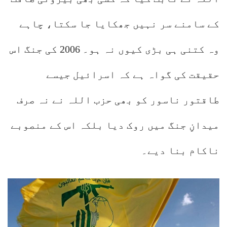
کے سامنے سر نہیں جھکایا جا سکتا، چاہے
وہ کتنی ہی بڑی کیوں نہ ہو۔ 2006 کی جنگ اس
حقیقت کی گواہ ہے کہ اسرائیل جیسے
طاقتور ناسور کو بھی حزب اللہ نے نہ صرف
میدانِ جنگ میں روک دیا بلکہ اس کے منصوبے
ناکام بنا دیے۔