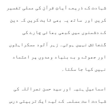
شہادت کے ذریعے آیاتِ قرآن کی عملی تفسیر
کریں اور ساتھ یہ بھی ثابت کریں کہ دین
کے دشمنوں میں کبھی بھائی چارے کی
گنجائش نہیں ہوتی۔ زہر آلود مسکراہٹوں
اور جھوٹے و بے بنیاد وعدوں پر اعتماد
نہیں کیا جا سکتا۔
اسماعیل ہنیہ اور سید حسن نصراللہ کی
شہادت امت مسلمہ کے لیے ایک تربیتی درس