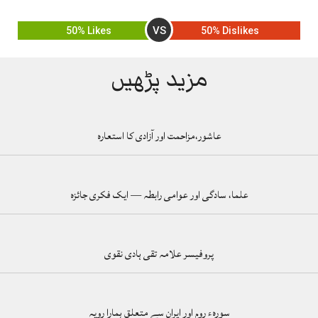
VS
50% Likes
50% Dislikes
مزید پڑھیں
عاشور،مزاحمت اور آزادی کا استعارہ
علما، سادگی اور عوامی رابطہ — ایک فکری جائزہ
پروفیسر علامہ تقی ہادی نقوی
سورہء روم اور ایران سے متعلق ہمارا رویہ