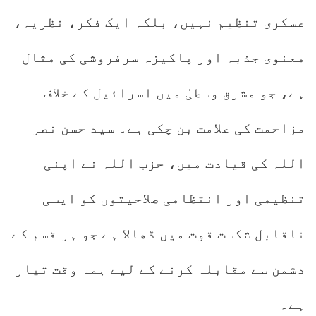
عسکری تنظیم نہیں، بلکہ ایک فکر، نظریہ،
معنوی جذبہ اور پاکیزہ سرفروشی کی مثال
ہے، جو مشرق وسطیٰ میں اسرائیل کے خلاف
مزاحمت کی علامت بن چکی ہے۔ سید حسن نصر
اللہ کی قیادت میں، حزب اللہ نے اپنی
تنظیمی اور انتظامی صلاحیتوں کو ایسی
ناقابل شکست قوت میں ڈھالا ہے جو ہر قسم کے
دشمن سے مقابلہ کرنے کے لیے ہمہ وقت تیار
ہے۔