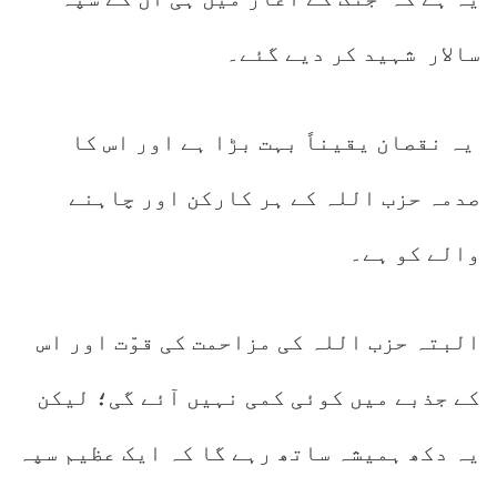
سالار شہید کر دیے گئے۔
یہ نقصان یقیناً بہت بڑا ہے اور اس کا
صدمہ حزب اللہ کے ہر کارکن اور چاہنے
والے کو ہے۔
البتہ حزب اللہ کی مزاحمت کی قوّت اور اس
کے جذبے میں کوئی کمی نہیں آئے گی؛ لیکن
یہ دکھ ہمیشہ ساتھ رہے گا کہ ایک عظیم سپہ