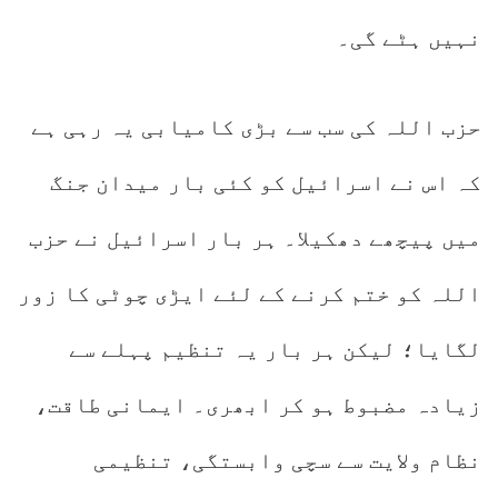
نہیں ہٹے گی۔
حزب اللہ کی سب سے بڑی کامیابی یہ رہی ہے
کہ اس نے اسرائیل کو کئی بار میدان جنگ
میں پیچھے دھکیلا۔ ہر بار اسرائیل نے حزب
اللہ کو ختم کرنے کے لئے ایڑی چوٹی کا زور
لگایا؛ لیکن ہر بار یہ تنظیم پہلے سے
زیادہ مضبوط ہو کر ابھری۔ ایمانی طاقت،
نظام ولایت سے سچی وابستگی، تنظیمی