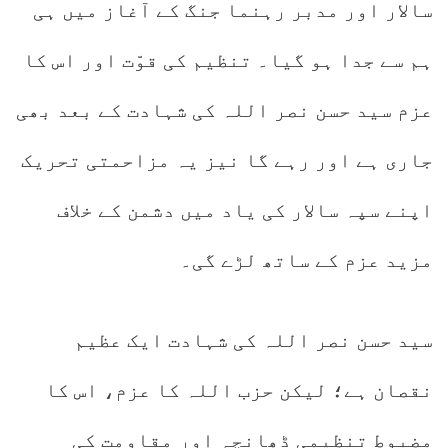
سالار اور مدبر رہنما جنگ کے آغاز میں ہی
ہم سے جدا ہو گیا۔ تنظیم کی قوّت اور اس کا
عزم سید حسن نصر اللہ کی شہادت کے بعد بھی
جاری ہے اور رہے گا نیز یہ مزاحمتی تحریک
اپنے سپہ سالار کی یاد میں دشمن کے خلاف
مزید عزم کے ساتھ لڑے گی۔
سید حسن نصر اللہ کی شہادت ایک عظیم
نقصان ہے؛ لیکن حزب اللہ کا عزم، اس کا
مضبوط تنظیمی ڈھانچہ اور مقاومت کی