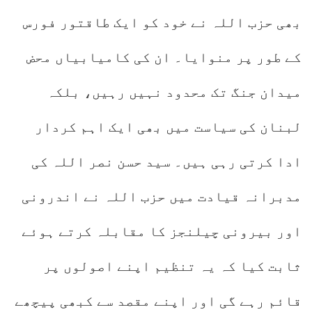
بھی حزب اللہ نے خود کو ایک طاقتور فورس
کے طور پر منوایا۔ ان کی کامیابیاں محض
میدان جنگ تک محدود نہیں رہیں، بلکہ
لبنان کی سیاست میں بھی ایک اہم کردار
ادا کرتی رہی ہیں۔ سید حسن نصر اللہ کی
مدبرانہ قیادت میں حزب اللہ نے اندرونی
اور بیرونی چیلنجز کا مقابلہ کرتے ہوئے
ثابت کیا کہ یہ تنظیم اپنے اصولوں پر
قائم رہے گی اور اپنے مقصد سے کبھی پیچھے