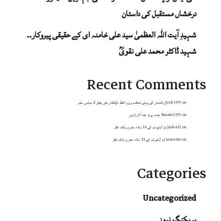
درخشاں مستقبل کی داستان
شہیدِ آیت اللہ العظمیٰ سید علی خامنہ ای کے حقیقی پیروکار۔۔
شہید ڈاکٹر محمد علی نقویؒ
Recent Comments
on
Josh1579
پاکستان کے پہلے منتخب وزیرِ اعظم ذوالفقار علی بھٹو کا سیاسی سفر
on
Naomi3579
ہفت روزہ رضا کار لاہور
on
Jade412
ایم ڈبلیو ایم کے 15 سالہ سفر پر ایک نظر
on
Lora4520
ایم ڈبلیو ایم کے 15 سالہ سفر پر ایک نظر
Categories
Uncategorized
بریکنگ نیوز