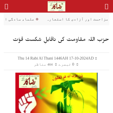
Ski
t
conten
 کا استعارہ
علما، سادگی اور عوامی رابطہ — ایک
حزب اللہ مقاومت کی ناقابلِ شکست قوّت
Thu 14 Rabi Al Thani 1446AH 17-10-2024AD
0 تبصرے
مناظر
464