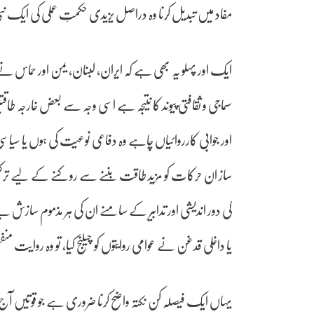
مفاد میں تبدیل کرنا وہ دراصل یزیدی حکمتِ عملی کی ایک
ایک اور پہلو یہ بھی ہے کہ ایران، لبنان، یمن اور حماس نے خ
سماجی و ثقافتی پیوند کا نتیجہ ہے اسی وجہ سے بعض خارجہ طا
اور جوابی کارروائیاں چاہے وہ دفاعی نوعیت کی ہوں یا سیاسی
ساز ان حرکات کو مزید طاقت بننے سے روکنے کے لیے ترکیبیں
کی دور اندیشی اور تدابیر کے سامنے ان کی ہر مذموم سازش 
یا داخلی قدغن نے عوامی روایتوں کو چیلنج کیا، تو وہ روایت من
یہاں ایک فیصلہ کن نکتہ واضح کرنا ضروری ہے جو قوتیں آج فیص