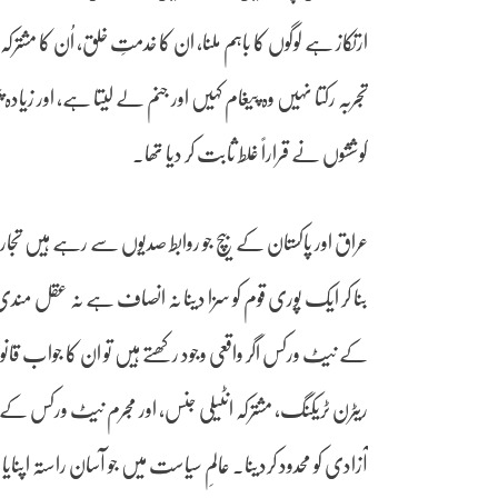
ارتکاز ہے لوگوں کا باہم ملنا، ان کا خدمتِ خلق، اُن کا مش
تجربہ رکتا نہیں وہ پیغام کہیں اور جنم لے لیتا ہے، اور زیا
کوششوں نے قراراً غلط ثابت کر دیا تھا۔
عراق اور پاکستان کے بیچ جو روابط صدیوں سے رہے ہیں تجارتی،
بنا کر ایک پوری قوم کو سزا دینا نہ انصاف ہے نہ عقل مند
کے نیٹ ورکس اگر واقعی وجود رکھتے ہیں تو ان کا جواب قانون 
ریٹرن ٹریکنگ، مشترکہ انٹیلی جنس، اور مجرم نیٹ ورکس کے
آزادی کو محدود کردینا۔ عالمِ سیاست میں جو آسان راستہ اپنایا 