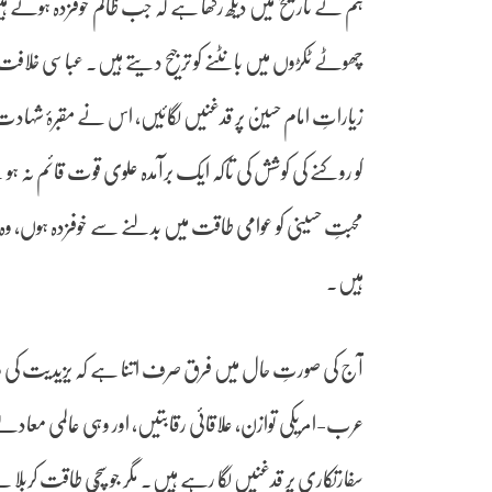
ہم نے تاریخ میں دیکھ رکھا ہے کہ جب ظالم خوفزدہ ہوتے ہیں
چھوٹے ٹکڑوں میں بانٹنے کو ترجیح دیتے ہیں۔ عباسی خل
زیاراتِ امام حسینؑ پر قدغنیں لگائیں، اس نے مقبرۂ شہاد
کو روکنے کی کوشش کی تاکہ ایک برآمدہ علوی قوت قائم نہ ہ
محبتِ حسینی کو عوامی طاقت میں بدلنے سے خوفزدہ ہوں، وہ راس
ہیں۔
آج کی صورتِ حال میں فرق صرف اتنا ہے کہ یزیدیت کی 
عرب-امریکی توازن، علاقائی رقابتیں، اور وہی عالمی معادلے ج
سفارتکاری پر قدغنیں لگا رہے ہیں۔ مگر جو سچّی طاقت کربلا 