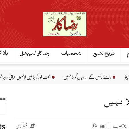
م
تاریخ تشیع
شخصیات
رضاکار اسپیشل
بلا گ
راستے رکیں گے، راہیان کربلا نہیں
نجف اور کربلا میں لاکھوں عراقی رہبرِ شہید(رح) ک
Search
ا نہیں
ts
0 تبصرے
مناظر
شیئر کریں
488