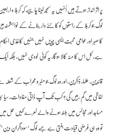
پر اثر انداز ہوتے ہیں اُنہیں یہ سمجھ لینا چاہیے کہ کربلا و 
لوگ جو کربلا کے راستوں کو کانٹے دار بنانے کے خواہشم
کا صبر اور عوامی محبت ایسی چیزیں نہیں جنہیں کاغذی احکام یا
ہے، کل اس کا منہ کالا ہوگا، یہ کوئی خودی نہیں، بلکہ ای
قائدین، علما، ذاکرین، اور وہ لوگ جو منبر و محراب کے
لفاظی میں گم رہیں گی؟ کب تک آپ ذاتی مفادات، سیاسی 
مساجد اور مجالس میں بلند ہونے والے نعرے کہیں عمل میں
تو وہ ہی فرضی قیادت بنتی ہے جسے لوگ ‘سوداگرانِ دین’ 