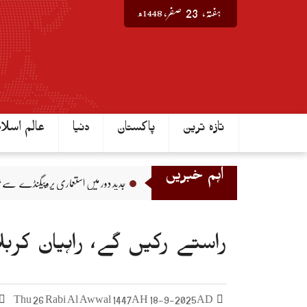
Ski
1448ھ
ہفتہ‬‮,
23
صفر‬,
t
conten
تازہ ترین
پاکستان
دنیا
عالم اسلا
اہم خبریں
ن میں کیا ہو سکتا ہے؟ زمینی حقائق
جدید دور میں استعماری پروپیگنڈے سے بچاؤ
راستے رکیں گے، راہیان کربل
Thu 26 Rabi Al Awwal 1447AH 18-9-2025AD