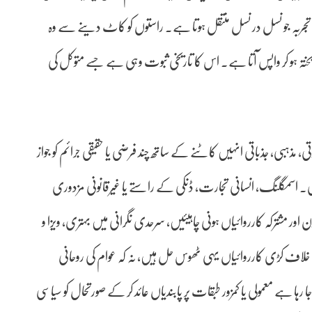
ترکہ تجربہ جو نسل در نسل منتقل ہوتا ہے۔ راستوں کو کاٹ دینے سے وہ
دہ پختہ ہو کر واپس آتا ہے۔ اس کا تاریخی ثبوت وہی ہے جسے متوکل کی
 مذہبی، جذباتی انہیں کاٹنے کے ساتھ چند فرضی یا حقیقی جرائم کو جواز
ی۔ اسمگلنگ، انسانی تجارت، ڈنکی کے راستے یا غیرقانونی مزدوری
اور مشترکہ کارروائیاں ہونی چاہیئیں، سرحدی نگرانی میں بہتری، ویزا و
 خلاف کڑی کارروائیاں یہی ٹھوس حل ہیں، نہ کہ عوام کی روحانی
جا رہا ہے معمولی یا کمزور طبقات پر پابندیاں عائد کر کے صورتحال کو سیاسی