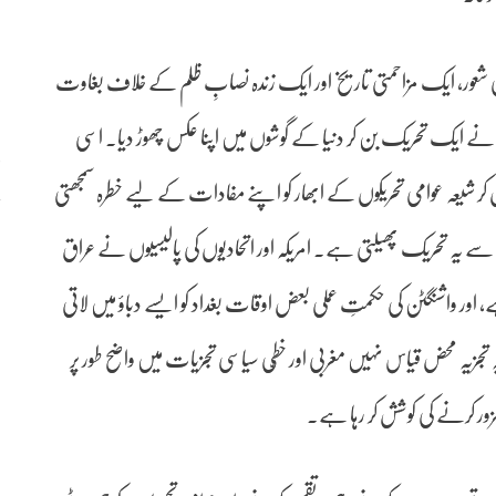
می شعور، ایک مزاحمتی تاریخ اور ایک زندہ نصابِ ظلم کے خلاف بغاوت
نے ایک تحریک بن کر دنیا کے گوشوں میں اپنا عکس چھوڑ دیا۔ اسی
ر شیعہ عوامی تحریکوں کے ابھار کو اپنے مفادات کے لیے خطرہ سمجھتی
س سے یہ تحریک پھیلتی ہے۔ امریکہ اور اتحادیوں کی پالیسیوں نے عراق
 اور واشنگٹن کی حکمتِ عملی بعض اوقات بغداد کو ایسے دباؤ میں لاتی
ہ تجزیہ محض قیاس نہیں مغربی اور خطّی سیاسی تجزیات میں واضح طور پر
کمزور کرنے کی کوشش کر رہا ہے۔