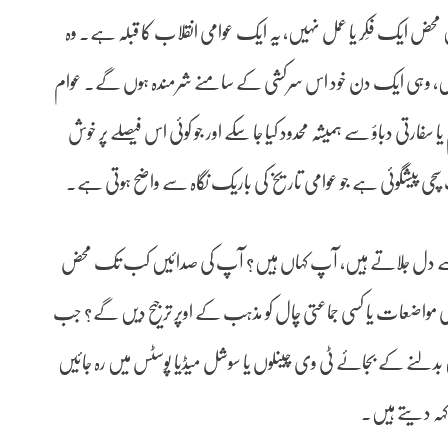
اربعین محض ایک فِکر یا عمل نہیں، یہ ایک عوامی انقلاب کا قبلہ ہے۔ وہ
ند ہیں، وہی ایک دن خود اس سرکشی کے سامنے شرمندہ ہوں گے۔ عوام
 سفارتی دباؤ سے ہمیشہ محدود کیا جا سکے اور جو کوئی اس فیصلے پر خوش
ک سچی پیشگوئی ہے جو عوامی تاریخ کی باریک نگاہ سے واضح ہوتی ہے۔
 شعلہ سے دل جلاتے ہیں، آپ کہاں ہیں؟ آپ کی صدائیں کب تک محض
مواضعات یا کسی جماعتی چال کو مذہب کے اوپر ترجیح دیں گے؟ جب
 بدلنے کے بجائے ٹی وی چینلوں یا سوشل میڈیا پوسٹس میں رہ جائیں
کہہ دیتے ہیں۔