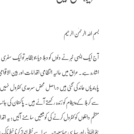
بسمِ اللہ الرحمٰن الرحیم
آج ایک ایسی خبر نے دلوں کو دہلا دیا جو بظاہر تو ایک سفری 
اشارہ ہے۔ عراق میں حالیہ انتظامی اقدامات اور بین الاقوامی د
پابندیاں عائد کی گئی ہیں دراصل محض سرحدی کنٹرول نہیں،
سے کربلا کے پیغام کو زندہ رکھتے آئے ہیں۔ پاکستان کی جانب
منظم داخلوں کو کنٹرول کرنے کی کوششیں سامنے آئیں؛ یہ اقدا
جغرافیائی اور سیاسی حسّاسیت ہے اسے نظر انداز کرنا خطرناک 