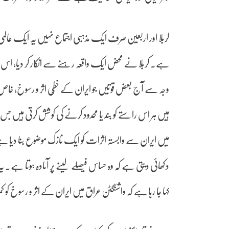
کربلا اور اربعین صرف ایک مذہبی اجتماع نہیں یہ ایک عال
ہے۔ کربلا نے محض ایک واقعہ رہنے سے انکار کر دیا، اس 
وجہ سے آج بعض قوتیں جو ایران کے خطّی اثر و رسوخ، خاص ک
ہیں ہر اس راستے کو بند یا محدود کرنے کی کوشش کرتی ہیں ج
میں ایران سے وابستہ اثرات کو ایک نازک موضوع بنا دیا ہے،
دکھائی دیتی ہے کہ وہ حساس فیصلے لینے پر آمادہ ہوتا ہے۔ ی
کہا جا رہا ہے کہ واشنگٹن عراق میں ایران کے اثر و رسوخ کو 