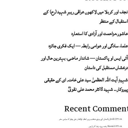
نجف اور کربلا میں لاکھوں عراقی رہبرِ شہید(رح) کے
استقبال کے منتظر
عاشور،مزاحمت اور آزادی کا استعارہ
علما، سادگی اور عوامی رابطہ — ایک فکری جائزہ
آئی ایس او پاکستان — شاندار ماضی، بہترین حال اور
درخشاں مستقبل کی داستان
شہیدِ آیت اللہ العظمیٰ سید علی خامنہ ای کے حقیقی
پیروکار۔۔ شہید ڈاکٹر محمد علی نقویؒ
Recent Commen
on
Josh1579
پاکستان کے پہلے منتخب وزیرِ اعظم ذوالفقار علی بھٹو کا سیاسی سفر
on
Naomi3579
ہفت روزہ رضا کار لاہور