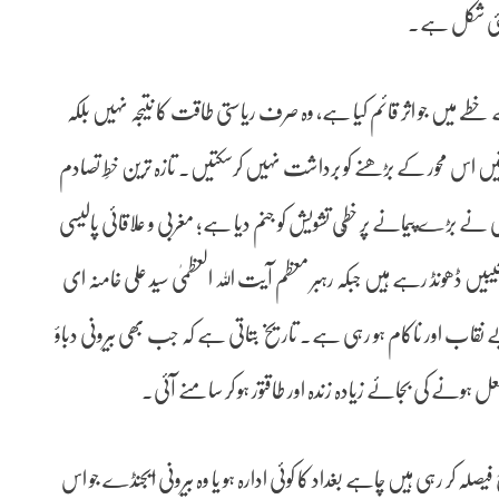
 نئی شکل ہے۔
طّے میں جو اثر قائم کیا ہے، وہ صرف ریاستی طاقت کا نتیجہ نہیں بلکہ
قتیں اس محور کے بڑھنے کو برداشت نہیں کرسکتیں۔ تازہ ترین خطِ تصادم
 نے بڑے پیمانے پر خطّی تشویش کو جنم دیا ہے؛ مغربی و علاقائی پالیسی
 ڈھونڈ رہے ہیں جبکہ رہبر معظم آیت اللہ العظمیٰ سید علی خامنہ ای
بے نقاب اور ناکام ہو رہی ہے۔ تاریخ بتاتی ہے کہ جب بھی بیرونی دباؤ
فعل ہونے کی بجائے زیادہ زندہ اور طاقتور ہو کر سامنے آئی۔
لہ کر رہی ہیں چاہے بغداد کا کوئی ادارہ ہو یا وہ بیرونی ایجنڈے جو اس