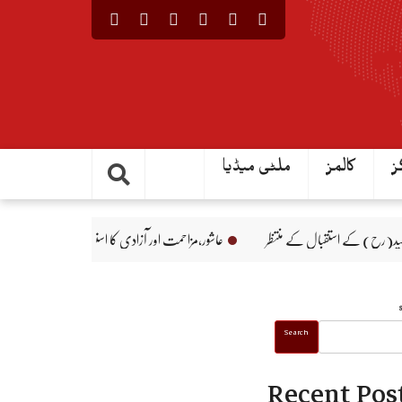
ز
کالمز
ملٹی میڈیا
ے استقبال کے منتظر
عاشور،مزاحمت اور آزادی کا استعارہ
علما، سادگی اور عوامی
Search
Recent Pos