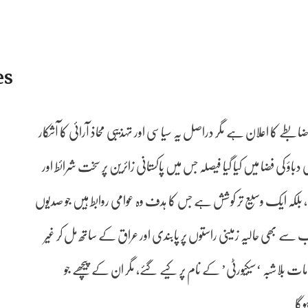
es
ضابطے کا اعلان ہے مگر دراصل یہ سیاسی اور تہذیبی محاذ آرائی کا آشکار
باؤ کی فضا میں کیا گیا فیصلہ جس میں پاکستانی زائرین پر سخت شرائط اور
 بلکہ ایک وسیع تر کوشش ہے جس کا ہدف وہ عوامی روابط ہیں جو صدیوں
 سے بھی حالیہ زمینی راستوں پر پابندی اور عراق کے ساتھ مل کر غیر
مات بلاشبہ ‘سیکیورٹی’ کے نام پر کیے گئے، مگر ان کے پیچھے جو
ہوگا۔