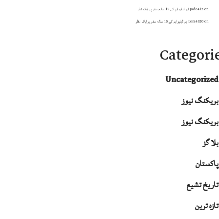
on
Jade412
ایم ڈبلیو ایم کے 15 سالہ سفر پر ایک نظر
on
Lora4520
ایم ڈبلیو ایم کے 15 سالہ سفر پر ایک نظر
Categori
Uncategorized
بریکنگ نیوز
بریکنگ نیوز
بلا گز
پاکستان
تاریخ تشیع
تازہ ترین