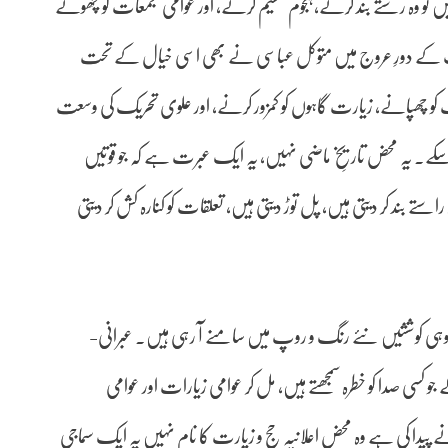
 تو وہ رستے بند کرنے، ہجوم تقسیم کرنے، اور عوامی تجمعات کو چھوٹے
افت کے دورِ عروج میں متوکل عباسی نے بھی اسی خیال کے تحت
ت کو چھپانے، زیارت گاہوں کو کمزور کرنے، اور علوی تحریک کی وسعت
و سکے۔ یہ محض تاریخِ ماضی نہیں، یہ ایک عبرت ہے کہ جو قوتیں
تے بند کر دیتی ہیں، پل توڑ دیتی ہیں، تعلقات کو کنارہ کش کر دیتی
وہی کوششیں نئے رنگ و روپ میں سامنے آ رہی ہیں۔ عبرانی-
و کسی صدا کو خطرہ سمجھتے ہیں، مل کر عوامی زیارات اور عوامی
نے پیدا کی ہے وہ محض اعلانیہ حج و زیارت کا نام نہیں یہ ایک سماجی