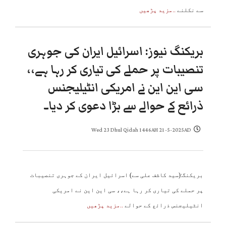
سے نکلنے
..مزید پڑھیں
بریکنگ نیوز: اسرائیل ایران کی جوہری
تنصیبات پر حملے کی تیاری کر رہا ہے،،
سی این این نے امریکی انٹیلیجنس
ذرائع کے حوالے سے بڑا دعوی کر دیا۔
Wed 23 Dhul Qidah 1446AH 21-5-2025AD
بریکنگ:(سید کاشف علی سے) اسرائیل ایران کے جوہری تنصیبات
پر حملے کی تیاری کر رہا ہے،، سی این این نے امریکی
انٹیلیجنس ذرائع کے حوالے
..مزید پڑھیں