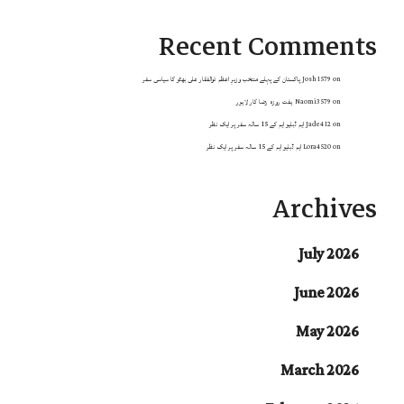
Recent Comments
on
Josh1579
پاکستان کے پہلے منتخب وزیرِ اعظم ذوالفقار علی بھٹو کا سیاسی سفر
on
Naomi3579
ہفت روزہ رضا کار لاہور
on
Jade412
ایم ڈبلیو ایم کے 15 سالہ سفر پر ایک نظر
on
Lora4520
ایم ڈبلیو ایم کے 15 سالہ سفر پر ایک نظر
Archives
July 2026
June 2026
May 2026
March 2026