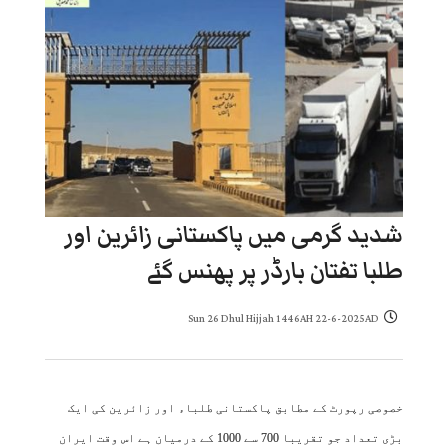
شدید گرمی میں پاکستانی زائرین اور
طلبا تفتان بارڈر پر پھنس گئے
Sun 26 Dhul Hijjah 1446AH 22-6-2025AD
خصوصی رپورٹ کے مطابق پاکستانی طلباء اور زائرین کی ایک
بڑی تعداد جو تقریبا 700 سے 1000 کے درمیان ہے اس وقت ایران