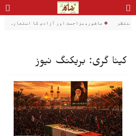
Ski
t
conten
عاشور،مزاحمت اور آزادی کا استعارہ
علما، سا
کیٹا گری: بریکنگ نیوز