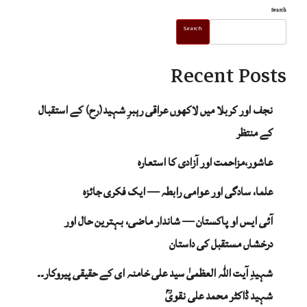
Search
Search
Recent Posts
نجف اور کربلا میں لاکھوں عراقی رہبرِ شہید(رح) کے استقبال
کے منتظر
عاشور،مزاحمت اور آزادی کا استعارہ
علما، سادگی اور عوامی رابطہ — ایک فکری جائزہ
آئی ایس او پاکستان — شاندار ماضی، بہترین حال اور
درخشاں مستقبل کی داستان
شہیدِ آیت اللہ العظمیٰ سید علی خامنہ ای کے حقیقی پیروکار۔۔
شہید ڈاکٹر محمد علی نقویؒ