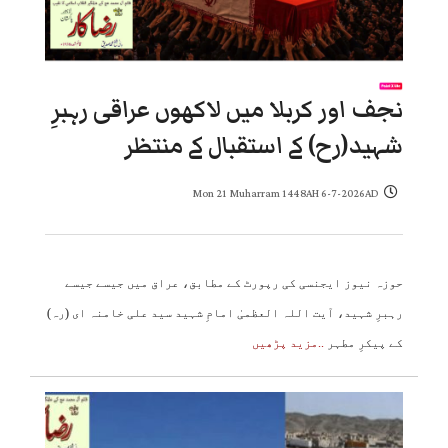
نجف اور کربلا میں لاکھوں عراقی رہبرِ
شہید(رح) کے استقبال کے منتظر
Mon 21 Muharram 1448AH 6-7-2026AD
حوزہ نیوز ایجنسی کی رپورٹ کے مطابق، عراق میں جیسے جیسے
رہبرِ شہید، آیت اللہ العظمیٰ امامِ شہید سید علی خامنہ ای (رہ)
کے پیکرِ مطہر
..مزید پڑھیں