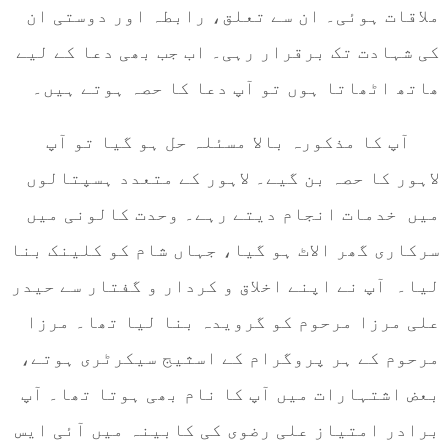
ملاقات ہوئی۔ ان سے تعلق، رابطہ اور دوستی ان
کی شہادت تک برقرار رہی۔ اب جب بھی دعا کے لیے
ھاتھ اٹھاتا ہوں تو آپ دعا کا حصہ ہوتے ہیں۔
آپ کا مذکورہ بالا مسئلہ حل ہو گیا تو آپ
لاہور کا حصہ بن گیے۔ لاہور کے متعدد ہسپتالوں
میں خدمات انجام دیتے رہے۔ وحدت کالونی میں
سرکاری گھر الاٹ ہو گیا، جہاں شام کو کلینک بنا
لیا۔ آپ نے اپنے اخلاق و کردار و گفتار سے حیدر
علی مرزا مرحوم کو گرویدہ بنا لیا تھا۔ مرزا
مرحوم کے ہر پروگرام کے اسثیج سیکرٹری ہوتے،
بعض اشتہارات میں آپ کا نام بھی ہوتا تھا۔ آپ
برادر امتیاز علی رضوی کی کابینہ میں آئی ایس