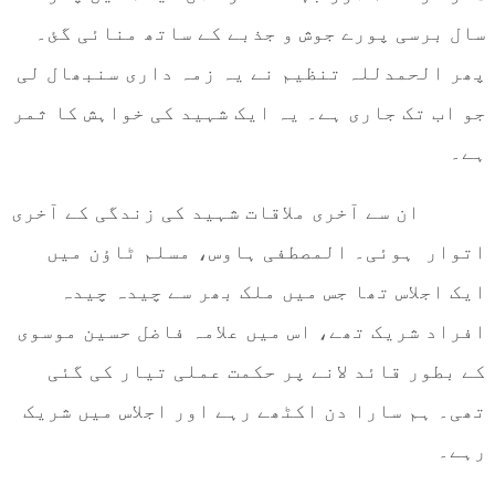
سال برسی پورے جوش و جذبے کے ساتھ منائی گئ۔
پھر الحمدللہ تنظیم نے یہ زمہ داری سنبھال لی
جو اب تک جاری ہے۔ یہ ایک شہید کی خواہش کا ثمر
ہے۔
ان سے آخری ملاقات شہید کی زندگی کے آخری
اتوار ہوئی۔ المصطفی ہاوس، مسلم ٹاؤن میں
ایک اجلاس تھا جس میں ملک بھر سے چیدہ چیدہ
افراد شریک تھے، اس میں علامہ فاضل حسین موسوی
کے بطور قائد لانے پر حکمت عملی تیار کی گئی
تھی۔ ہم سارا دن اکٹھے رہے اور اجلاس میں شریک
رہے۔