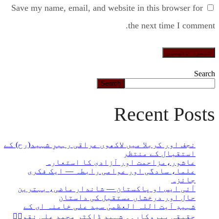
Save my name, email, and website in this browser for
the next time I comment.
Search
Search
Recent Posts
نجف اور کربلا میں لاکھوں عراقی رہبرِ شہید(رح) کے
استقبال کے منتظر
عاشور،مزاحمت اور آزادی کا استعارہ
علما، سادگی اور عوامی رابطہ — ایک فکری
جائزہ
آئی ایس او پاکستان — شاندار ماضی، بہترین
حال اور درخشاں مستقبل کی داستان
شہیدِ آیت اللہ العظمیٰ سید علی خامنہ ای کے
حقیقی پیروکار۔۔ شہید ڈاکٹر محمد علی نقویؒ