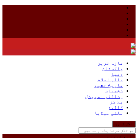
Skip
to
content
تازہ ترین
پاکستان
دنیا
عالم اسلام
تاریخ تشیع
شخصیات
رضاکار اسپیشل
بلا گز
کالمز
ملٹی میڈیا
جو
تلاش
کرنا
اہم خبریں