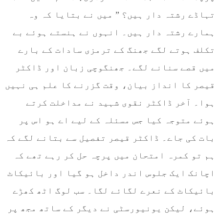
تہاڈے رشتہ دار ہیں؟ ” میں نے بتایا کہ وہ
ہمارے رشتہ دار ہیں۔ انہوں نے ہنستے ہوئے بے
تکلف ہوتے لگے جھنگ کے ترمزی سادات کے بارے
میں قصے سنانے لگے۔ جھنگوچی زبان اور ڈاکٹر
قیصر کا انداز بیان، وقت گزرنے کا علم ہی نہیں
ہوا۔ آخر ڈاکٹر نقوی شہید نے مداخلت کرتے
ہوئے متوجہ کیا جس مسئلہ کے لیے اے ہو اس پر
بات کی جاے۔ ڈاکٹر قیصر تفصیل سے بتانے لگے کہ
ہم تو کمرہ امتحان میں پرچہ حل کر رہے تھے کہ
اچانک ایک جلوس اندر داخل ہو گیا اور بائیکاٹ
بائیکاٹ کے نعرے لگائے لگا۔ سب لوگ اٹھ کھڑے
ہوئے، لیکن یونیورسٹی نے دیگر کے ساتھ مجھ پر