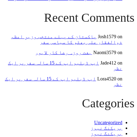
Recent Comments
on
Josh1579
پاکستان کے پہلے منتخب وزیرِ اعظم
ذوالفقار علی بھٹو کا سیاسی سفر
on
Naomi3579
ہفت روزہ رضا کار لاہور
on
Jade412
ایم ڈبلیو ایم کے 15 سالہ سفر پر ایک
نظر
on
Lora4520
ایم ڈبلیو ایم کے 15 سالہ سفر پر ایک
نظر
Categories
Uncategorized
بریکنگ نیوز
بریکنگ نیوز