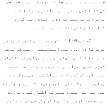
چاے پیے بغیر نہیں جانا۔ غرضیکہ وہی محبت جس
کی تمنا تھی میسر ائی۔ جاتے ہوئے کہنےگے
ترمزی صاحب بغیر کم دے وی ملدے رہیا کرو،
تہاڈے نال توں ساڈے کئی سانگے ہن۔
7مارچ 1999 ڈآکٹر محمد علی نقوی شہید کی
برسی کا دن تھا۔ میں اپنے بیٹے ارتضیٰ کو لے کر
علی رضا آباد پہنچا، تو وہاں پولیس کی گاڑیاں
کھڑی تھیں۔ مزار پر حاضری دینے کے بعد مسجد
میں تلاوت قرآن پاک کرنے لگ گیا۔ دس بج گئے تو
پولیس کا ایک آدمی آ اور پوچھا کہ کیا پروگرام
ہے۔ میں نے اپنی لا علمی کا اظہار کیا۔ ساڑھے
دس بجے کے قریب ایک بس آ کر رکی جس میں سے تیس