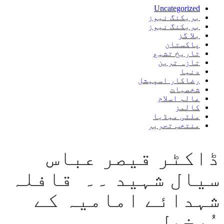
Uncategorized
بریکنگ نیوز
بریکنگ نیوز
بلا گز
پاکستان
تاریخ تشیع
تازہ ترین
دنیا
رضاکار اسپیشل
شخصیات
عالم اسلام
کالمز
ملٹی میڈیا
منتخب تحریر
ڈاکٹر قیصر عباس
سیال شہید ۔۔ قافلہ
شہدائے امامیہ کے
سُرخیل