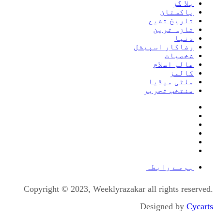
بلا گز
پاکستان
تاریخ تشیع
تازہ ترین
دنیا
رضاکار اسپیشل
شخصیات
عالم اسلام
کالمز
ملٹی میڈیا
منتخب تحریر
ہم سے رابطہ
Copyright © 2023, Weeklyrazakar all rights reserved.
Designed by
Cycarts