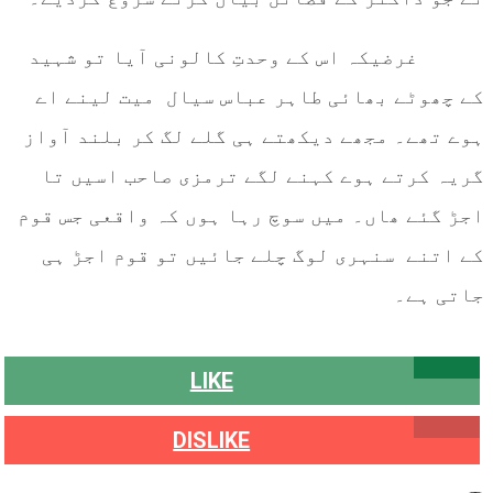
غرضیکہ اس کے وحدتِ کالونی آیا تو شہید
کے چھوٹے بھائی طاہر عباس سیال میت لینے اے
ہوے تھے۔ مجھے دیکھتے ہی گلے لگ کر بلند آواز
گریہ کرتے ہوے کہنے لگے ترمزی صاحب اسیں تا
اجڑ گئے ھاں۔ میں سوچ رہا ہوں کہ واقعی جس قوم
کے اتنے سنہری لوگ چلے جائیں تو قوم اجڑ ہی
جاتی ہے۔
LIKE
DISLIKE