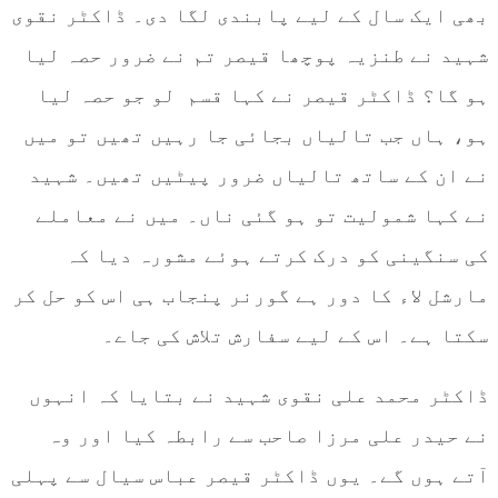
بھی ایک سال کے لیے پابندی لگا دی۔ ڈاکٹر نقوی
شہید نے طنزیہ پوچھا قیصر تم نے ضرور حصہ لیا
ہو گا؟ ڈاکٹر قیصر نے کہا قسم لو جو حصہ لیا
ہو، ہاں جب تالیاں بجائی جا رہیں تھیں تو میں
نے ان کے ساتھ تالیاں ضرور پیٹیں تھیں۔ شہید
نے کہا شمولیت تو ہو گئی ناں۔ میں نے معاملے
کی سنگینی کو درک کرتے ہوئے مشورہ دیا کہ
مارشل لاء کا دور ہے گورنر پنجاب ہی اس کو حل کر
سکتا ہے۔ اس کے لیے سفارش تلاش کی جاے۔
ڈاکٹر محمد علی نقوی شہید نے بتایا کہ انہوں
نے حیدر علی مرزا صاحب سے رابطہ کیا اور وہ
آتے ہوں گے۔ یوں ڈاکٹر قیصر عباس سیال سے پہلی