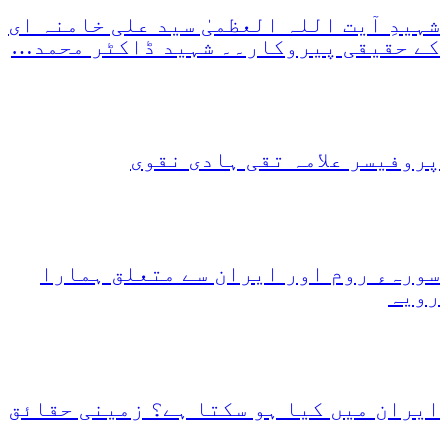
شہیدِ آیت اللہ العظمیٰ سید علی خامنہ ای
کے حقیقی پیروکار۔۔ شہید ڈاکٹر محمد…
پروفیسر علامہ تقی ہادی نقوی
سورہء روم اور ایران سے متعلق ہمارا
رویہ
ایران میں کیا ہو سکتا ہے؟ زمینی حقائق