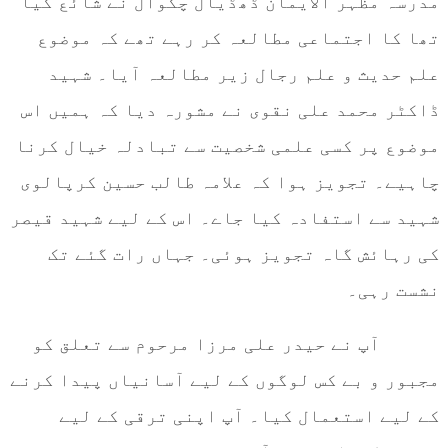
مدرسہ مظہر الایمان ڈھڈیال چکوال نے شائع کیا
تھا کا اجتماعی مطالعہ کر رہے تھے کہ موضوع
علم حدیث و علم رجال زیر مطالعہ آیا۔ شہید
ڈاکٹر محمد علی نقوی نے مشورہ دیا کہ ہمیں اس
موضوع پر کسی علمی شخصیت سے تبادلہ خیال کرنا
چاہیے۔ تجویز ہوا کہ علامہ طالب حسین کرپالوی
شہید سے استفادہ کیا جاے۔ اس کے لیے شہید قیصر
کی رہائش گاہ تجویز ہوئی۔ جہاں رات گئے تک
نشست رہی۔
آپ نے حیدر علی مرزا مرحوم سے تعلق کو
مجبور و بے کس لوگوں کے لیے آسانیاں پیدا کرنے
کے لیے استعمال کیا۔ آپ اپنی ترقی کے لیے