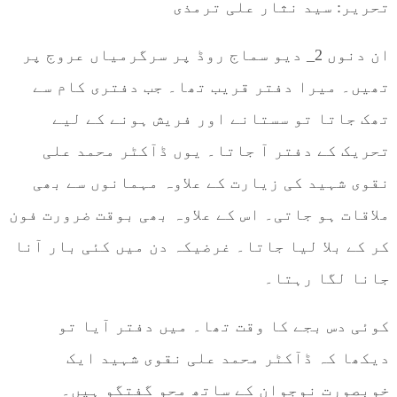
تحریر: سید نثار علی ترمذی
ان دنوں 2_ دیو سماج روڈ پر سرگرمیاں عروج پر
تھیں۔ میرا دفتر قریب تھا۔ جب دفتری کام سے
تھک جاتا تو سستانے اور فریش ہونے کے لیے
تحریک کے دفتر آ جاتا۔ یوں ڈآکٹر محمد علی
نقوی شہید کی زیارت کے علاوہ مہمانوں سے بھی
ملاقات ہو جاتی۔ اس کے علاوہ بھی بوقت ضرورت فون
کر کے بلا لیا جاتا۔ غرضیکہ دن میں کئی بار آنا
جانا لگا رہتا۔
کوئی دس بجے کا وقت تھا۔ میں دفتر آیا تو
دیکھا کہ ڈآکٹر محمد علی نقوی شہید ایک
خوبصورت نوجوان کے ساتھ محو گفتگو ہیں۔