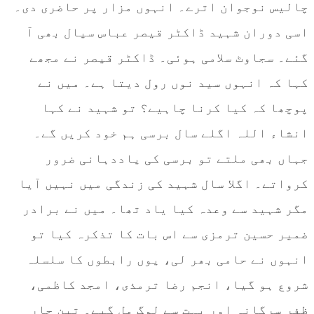
چالیس نوجوان اترے۔ انہوں مزار پر حاضری دی۔
اسی دوران شہید ڈاکٹر قیصر عباس سیال بھی آ
گئے۔ سجاوٹ سلامی ہوئی۔ ڈاکٹر قیصر نے مجھے
کہا کہ انہوں سید نوں رول دیتا ہے۔ میں نے
پوچھا کہ کیا کرنا چاہیے؟ تو شہید نے کہا
انشاء اللہ اگلے سال برسی ہم خود کریں گے۔
جہاں بھی ملتے تو برسی کی یاددہانی ضرور
کرواتے۔ اگلا سال شہید کی زندگی میں نہیں آیا
مگر شہید سے وعدہ کیا یاد تھا۔ میں نے برادر
ضمیر حسین ترمزی سے اس بات کا تذکرہ کیا تو
انہوں نے حامی بھر لی، یوں رابطوں کا سلسلہ
شروع ہو گیا، انجم رضا ترمذی، امجد کاظمی،
ظفر سرگانہ اور بہت سے لوگ مل گیے۔ تین چار