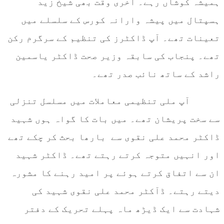
ہمیشہ کوشاں رہے۔ آخری وقت بھی شیخ زید
ہسپتال میں پیشہ وارانہ کورس کے سلسلے میں
تعینات تھے۔ آپ ڈاکٹرز کی تنظیم کے سرگرم رکن
تھے۔ پنجاب کی سابقہ وزیر صحت ڈاکٹر یاسمین
راشد کے ساتھ نائب صدر تھے۔
آپ ملی تنظیمی معاملات میں مسلسل تنزلی
سے سخت پریشان تھے۔ میں بات کا گواہ ہوں شہید
ڈاکٹر محمد علی نقوی سے بارھا بحث کر چکے تھے
اور انہیں متوجہ کرتے رہتے تھے۔ ڈاکٹر شہید
ان سے اتفاق کرتے ہوئے پر امید رہنے کا مشورہ
دیتے رہتے۔ ڈآکٹر محمد علی نقوی شہید کی
شہادت سے ایک ڈیڑھ ماہ پہلے تحریک کے دفتر