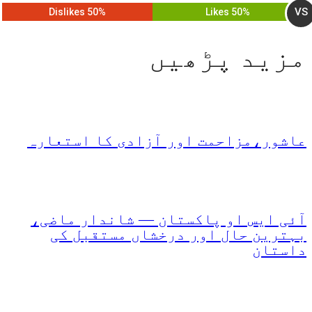
VS
50% Dislikes
50% Likes
مزید پڑھیں
عاشور،مزاحمت اور آزادی کا استعارہ
آئی ایس او پاکستان — شاندار ماضی،
بہترین حال اور درخشاں مستقبل کی
داستان