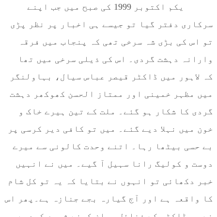
یکم اکتوبر 1999 کی صبح میں جب اپنے
سرکاری دفتر گیا تو جیسے ہی اخبار پر نظر پڑی
تو اس کی بڑی شہ سرخی تھی کہ پنجاب میں فرقہ
وارانہ دہشت گردی۔ اس کی ذیلی سرخی میں تھا
کہ لاہور میں ڈاکٹر قیصر عباس سیال، بہاولنگر
میں مظہر خمینی اور ممتاز الحسن کھوکھر دہشت
گردی کا شکار ہو گئے۔ ملت کے تین ہیرے خاک و
خون میں نہلا دیے گئے۔ میں تو کافی دیر کرسی پر
بے حسی بیٹھا رہا۔ اتنے وحدت کالونی سے میرے
دوست و کولیگ رانا سہیل آ گیے۔ میں نے انہیں
خبر دکھائی تو انہوں نے بتایا کہ یہ تو کل شام
کا واقعہ ہے اور آج گیارہ بجے جنازہ ہے۔پھر اس
نے جو ڈاکٹر کے فضائل بیان کرنے شروع کردیے۔