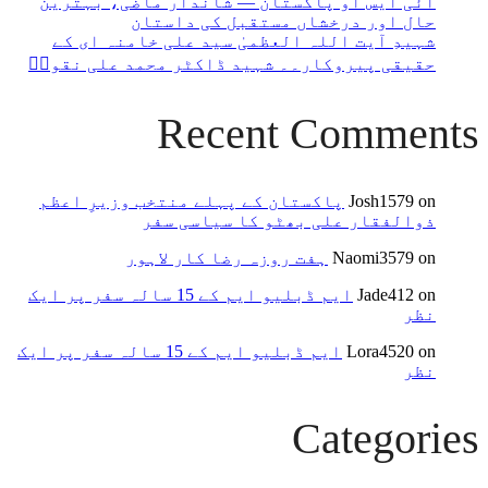
آئی ایس او پاکستان — شاندار ماضی، بہترین
حال اور درخشاں مستقبل کی داستان
شہیدِ آیت اللہ العظمیٰ سید علی خامنہ ای کے
حقیقی پیروکار۔۔ شہید ڈاکٹر محمد علی نقویؒ
Recent Comments
on
Josh1579
پاکستان کے پہلے منتخب وزیرِ اعظم
ذوالفقار علی بھٹو کا سیاسی سفر
on
Naomi3579
ہفت روزہ رضا کار لاہور
on
Jade412
ایم ڈبلیو ایم کے 15 سالہ سفر پر ایک
نظر
on
Lora4520
ایم ڈبلیو ایم کے 15 سالہ سفر پر ایک
نظر
Categories