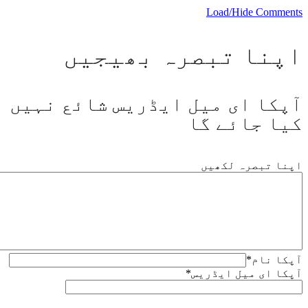
Load/Hide Comments
اپنا تبصرہ بھیجیں
آپکا ای میل ایڈریس شائع نہیں
کیا جائے گا
اپنا تبصرہ لکھیں
آپکا نام
*
آپکا ای میل ایڈریس
*