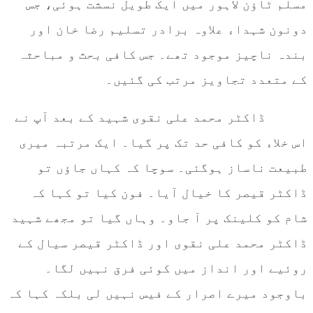
مسلم ٹاؤن لاہور میں ایک طویل نسشت ہوئی، جس
دونون شہداء علاوہ برادر تسلیم رضا خان اور
بندہ ناچیز موجود تھے۔ جس کافی بحث و مباحثہ
کے متعدد تجاویز مرتب کی گئیں۔
ڈاکٹر محمد علی نقوی شہید کے بعد آپ نے
اس خلاء کو کافی حد تک پر گیا۔ ایک مرتبہ میری
طبیعت ناساز ہوگئی۔ سوچا کہ کہاں جاؤں تو
ڈاکٹر قیصر کا خیال آیا۔ فون کیا تو کہا کہ
شام کو کلینک پر آ جاو۔ وہاں گیا تو مجھے شہید
ڈاکٹر محمد علی نقوی اور ڈاکٹر قیصر سیال کے
روئیے اور انداز میں کوئی فرق نہیں لگا۔
باوجود میرے اصرار کے فیس نہیں لی بلکہ کہا کہ