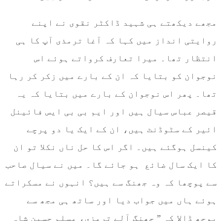
مجھے دیکھتے ہی شہید ڈاکٹر نقوی نے اپنے
روایتی انداز میں کہا کہ آغا ترمذی آپ کا ہی
انتظار تھا۔ میرا تعارف کرواتے ہوئے اس
نوجوان کو بتایا کہ ان کے بارے میں زکر کر رہا
تھا۔ پھر اس نوجوان کے بارے میں بتایا کہ یہ
قیصر عباس سیال ہیں اور ایم بی بی ایس فائینل
ائیر کے سٹوڈنٹ ہیں، ان کے ایک یا دو پرچے
کینسل ہوگئے ہیں۔ اگر اس کا حل ناں نکلا تو ان
کا ایک سال ضائع ہو جائے گا۔ میں نے سیال صاحب
سے پوچھا کہ وہ جھنگ سے ہیں؟ انہوں نے مسکراتے
ہوئے ہاں میں جواب دیا اور ساتھ ہی مجھ سے
پوچھ ڈالا کہ ” جھنگ آلے ترمزی، مسلم حسین شاہ