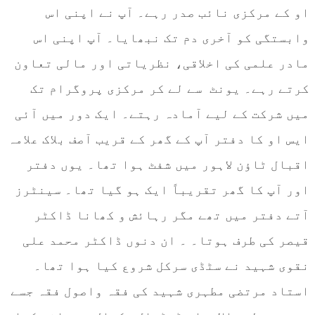
او کے مرکزی نائب صدر رہے۔ آپ نے اپنی اس
وابستگی کو آخری دم تک نبھایا۔ آپ اپنی اس
مادر علمی کی اخلاقی، نظریاتی اور مالی تعاون
کرتے رہے۔ یونٹ سے لے کر مرکزی پروگرام تک
میں شرکت کے لیے آمادہ رہتے۔ ایک دور میں آئی
ایس او کا دفتر آپ کے گھر کے قریب آصف بلاک علامہ
اقبال ٹاؤن لاہور میں شفٹ ہوا تھا۔ یوں دفتر
اور آپ کا گھر تقریباً ایک ہو گیا تھا۔ سینٹرز
آتے دفتر میں تھے مگر رہائش و کھانا ڈاکٹر
قیصر کی طرف ہوتا۔ ۔ ان دنوں ڈاکٹر محمد علی
نقوی شہید نے سٹڈی سرکل شروع کیا ہوا تھا۔
استاد مرتضی مطہری شہید کی فقہ واصول فقہ جسے