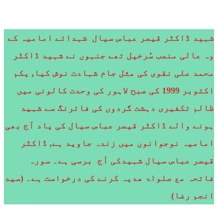
شہید ڈاکٹر قیصر عباس سیال شہدائے امامیہ کے
وہ عالی منصب سُرخیل تھے جنہوں نے شہید ڈاکٹر
محمد علی نقوی کی مثل جام شہادت نوش کیا, یکم
اکتوبر 1999 کی صبح لاہور کی وحدت کالونی میں
ظالم تکفیری دہشت گردوں کی فائرنگ سے شہید
ہونے والے ڈاکٹر قیصر عباس سیال کی یاد آج بھی
امامیہ نوجوانوں میں زندہ جاوید ہے, ڈاکٹر
قیصر عباس سیال شہیدکی آج برسی ہے۔ سورہ
فاتحہ مع صلواۃ ھدیہ کرنے کی درخواست ہے۔ (سید
انجم رضا)