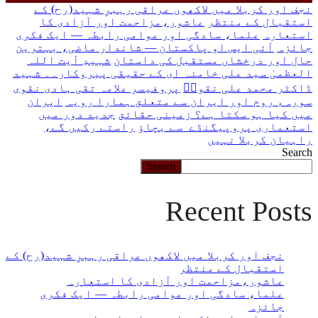
چاہ
نجف اور کربلا میں لاکھوں عراقی رہبرِ شہید(رح) کے
رہے
استقبال کے منتظر
عاشور،مزاحمت اور آزادی کا
ہیں
استعارہ
علما، سادگی اور عوامی رابطہ — ایک فکری
یہاں
جائزہ
آئی ایس او پاکستان — شاندار ماضی، بہترین
لکھیں
حال اور درخشاں مستقبل کی داستان
شہیدِ آیت اللہ
العظمیٰ سید علی خامنہ ای کے حقیقی پیروکار۔۔ شہید
ڈاکٹر محمد علی نقویؒ
پروفیسر علامہ تقی ہادی نقوی
سورہء روم اور ایران سے متعلق ہمارا رویہ
ایران
میں کیا ہو سکتا ہے؟ زمینی حقائق
جدید دور میں
استعماری پروپیگنڈے سے بچاؤ
راستے رکیں گے،
راہیان کربلا نہیں
Search
Search
Recent Posts
نجف اور کربلا میں لاکھوں عراقی رہبرِ شہید(رح) کے
استقبال کے منتظر
عاشور،مزاحمت اور آزادی کا استعارہ
علما، سادگی اور عوامی رابطہ — ایک فکری
جائزہ