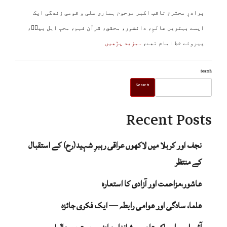
برادرِ محترم ثاقب اکبر مرحوم ہماری ملی و قومی زندگی ایک
ایسے بہترین عالمِ، دانشور، محقق، قرآن فہم، محبِ اہل بیتؑ،
پیروئے خط امام تھے،
..مزید پڑھیں
Search
Search
Recent Posts
نجف اور کربلا میں لاکھوں عراقی رہبرِ شہید(رح) کے استقبال
کے منتظر
عاشور،مزاحمت اور آزادی کا استعارہ
علما، سادگی اور عوامی رابطہ — ایک فکری جائزہ