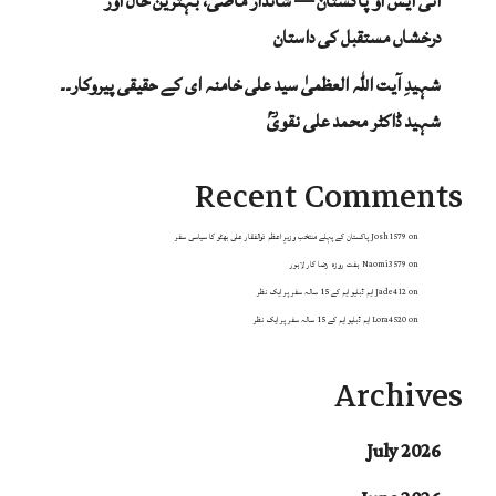
آئی ایس او پاکستان — شاندار ماضی، بہترین حال اور
درخشاں مستقبل کی داستان
شہیدِ آیت اللہ العظمیٰ سید علی خامنہ ای کے حقیقی پیروکار۔۔
شہید ڈاکٹر محمد علی نقویؒ
Recent Comments
on
Josh1579
پاکستان کے پہلے منتخب وزیرِ اعظم ذوالفقار علی بھٹو کا سیاسی سفر
on
Naomi3579
ہفت روزہ رضا کار لاہور
on
Jade412
ایم ڈبلیو ایم کے 15 سالہ سفر پر ایک نظر
on
Lora4520
ایم ڈبلیو ایم کے 15 سالہ سفر پر ایک نظر
Archives
July 2026