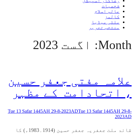
رضاکار اسپیشل
شخصیات
عالم اسلام
کالمز
ملٹی میڈیا
منتخب تحریر
Month:
اگست 2023
علامہ مفتی جعفر حسین
، اتحادامت کے مظہر
Tue 13 Safar 1445AH 29-8-2023AD
Tue 13 Safar 1445AH 29-8-
2023AD
قائد ملت جعفریہ جعفر حسین (1914۔1983ء) کا