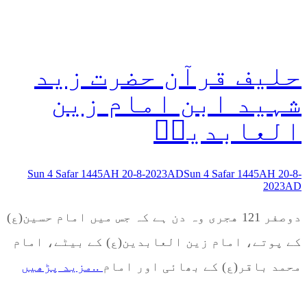
حلیف قرآن حضرت زید
شہید ابن امام زین
العابدینؑ
Sun 4 Safar 1445AH 20-8-2023AD
Sun 4 Safar 1445AH 20-8-
2023AD
دوصفر 121 هجری وہ دن ہے کہ جس میں امام حسین(ع)
کے پوتے، امام زین العابدین(ع) کے بیٹے، امام
محمد باقر(ع) کے بھائی اور امام
..مزید پڑھیں