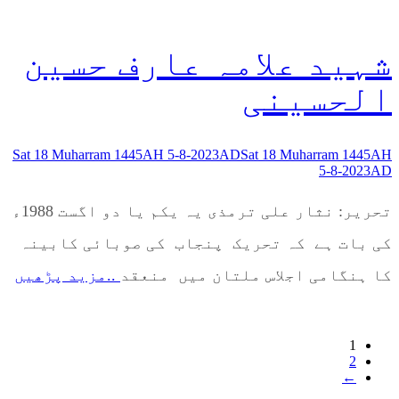
شہید علامہ عارف حسین
الحسینی
Sat 18 Muharram 1445AH 5-8-2023AD
Sat 18 Muharram 1445AH
5-8-2023AD
تحریر: نثار علی ترمذی یہ یکم یا دو اگست 1988ء
کی بات ہے کہ تحریک پنجاب کی صوبائی کابینہ
کا ہنگامی اجلاس ملتان میں منعقد
..مزید پڑھیں
1
2
←