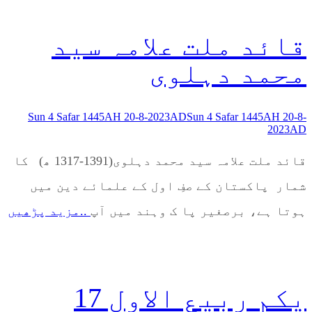
قائد ملت علامہ سید
محمد دہلوی
Sun 4 Safar 1445AH 20-8-2023AD
Sun 4 Safar 1445AH 20-8-
2023AD
قائد ملت علامہ سید محمد دہلوی(1391-1317 ھ) کا
شمار پاکستان کے صفِ اول کے علمائے دین میں
ہوتا ہے، برصغیر پا ک وہند میں آپ
..مزید پڑھیں
یکم ربیع الاول 17