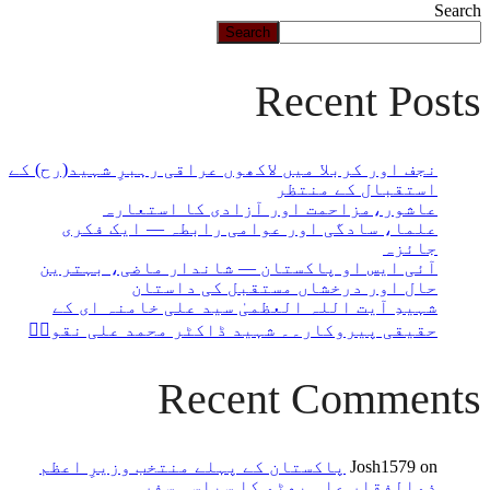
Search
Search
Recent Posts
نجف اور کربلا میں لاکھوں عراقی رہبرِ شہید(رح) کے
استقبال کے منتظر
عاشور،مزاحمت اور آزادی کا استعارہ
علما، سادگی اور عوامی رابطہ — ایک فکری
جائزہ
آئی ایس او پاکستان — شاندار ماضی، بہترین
حال اور درخشاں مستقبل کی داستان
شہیدِ آیت اللہ العظمیٰ سید علی خامنہ ای کے
حقیقی پیروکار۔۔ شہید ڈاکٹر محمد علی نقویؒ
Recent Comments
on
Josh1579
پاکستان کے پہلے منتخب وزیرِ اعظم
ذوالفقار علی بھٹو کا سیاسی سفر