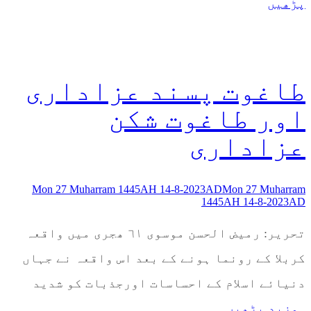
پڑھیں
طاغوت پسند عزاداری
اور طاغوت شکن
عزاداری
Mon 27 Muharram 1445AH 14-8-2023AD
Mon 27 Muharram
1445AH 14-8-2023AD
تحریر: رمیض الحسن موسوی ٦١ ھجری میں واقعہ
کربلا کے رونما ہونے کے بعد اس واقعہ نے جہاں
دنیائے اسلام کے احساسات اورجذبات کو شدید
..مزید پڑھیں