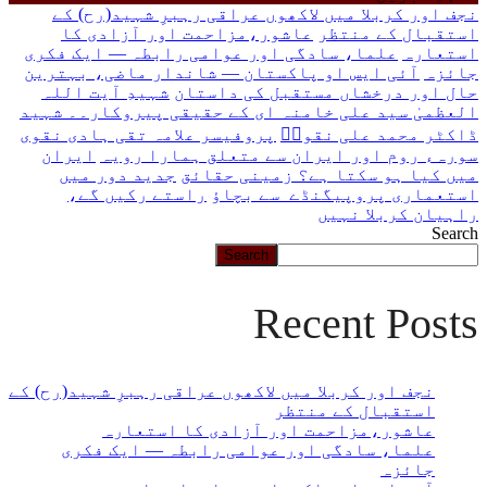
چاہ
نجف اور کربلا میں لاکھوں عراقی رہبرِ شہید(رح) کے
رہے
استقبال کے منتظر
عاشور،مزاحمت اور آزادی کا
ہیں
استعارہ
علما، سادگی اور عوامی رابطہ — ایک فکری
یہاں
جائزہ
آئی ایس او پاکستان — شاندار ماضی، بہترین
لکھیں
حال اور درخشاں مستقبل کی داستان
شہیدِ آیت اللہ
العظمیٰ سید علی خامنہ ای کے حقیقی پیروکار۔۔ شہید
ڈاکٹر محمد علی نقویؒ
پروفیسر علامہ تقی ہادی نقوی
سورہء روم اور ایران سے متعلق ہمارا رویہ
ایران
میں کیا ہو سکتا ہے؟ زمینی حقائق
جدید دور میں
استعماری پروپیگنڈے سے بچاؤ
راستے رکیں گے،
راہیان کربلا نہیں
Search
Search
Recent Posts
نجف اور کربلا میں لاکھوں عراقی رہبرِ شہید(رح) کے
استقبال کے منتظر
عاشور،مزاحمت اور آزادی کا استعارہ
علما، سادگی اور عوامی رابطہ — ایک فکری
جائزہ