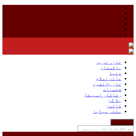
Skip
to
content
تازہ ترین
پاکستان
دنیا
عالم اسلام
تاریخ تشیع
شخصیات
رضاکار اسپیشل
بلا گز
کالمز
ملٹی میڈیا
جو
تلاش
کرنا
اہم خبریں