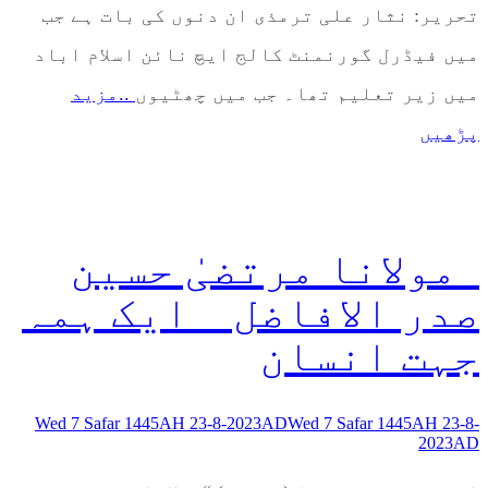
تحریر: نثار علی ترمذی ان دنوں کی بات ہے جب
میں فیڈرل گورنمنٹ کالج ایچ نائن اسلام اباد
میں زیر تعلیم تھا۔ جب میں چھٹیوں
..مزید
پڑھیں
مولانا مرتضیٰ حسین
صدر الافاضل _ ایک ہمہ
جہت انسان
Wed 7 Safar 1445AH 23-8-2023AD
Wed 7 Safar 1445AH 23-8-
2023AD