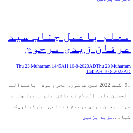
معلم باعمل جناب سید
عرفان زیدی مرحوم
Thu 23 Muharram 1445AH 10-8-2023AD
Thu 23 Muharram
1445AH 10-8-2023AD
۔9اگست 2022 صبح عاشورہ محرم مولا اباعبداللہ
الحسین علیہ السلام کے عاشق علم باعمل جناب
سید عرفان زیدی مرحوم نے داعی اجل کو لبیک
کہا۔
..مزید پڑھیں