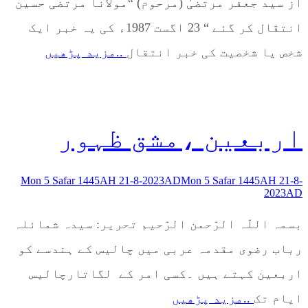
از سید جعفر مرتضیٰ (مرحوم) “مولانا مرتضی حسین
انتقال کر گئے “ 23 اگست 1987ء کی یہ خبر ایک
شخص یا شخصیت کی خبر انتقال
..مزید پڑھیں
اربعین ،مشق ظہور
Mon 5 Safar 1445AH 21-8-2023AD
Mon 5 Safar 1445AH 21-8-
2023AD
بسمہ اللّہ الرّحمن الرّحیم تحریر: سیدہ شمائلہ
رباب رضوی مقدمہ عربی میں چالیس کے ہندسے کو
اربعین کہتے ہیں ۔کسی امر کے لگاتارچالیس
ایام تک
..مزید پڑھیں