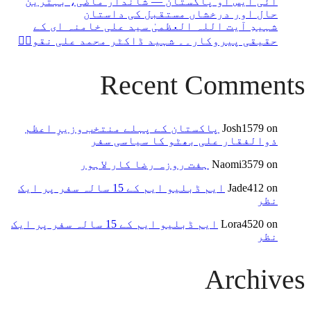
آئی ایس او پاکستان — شاندار ماضی، بہترین
حال اور درخشاں مستقبل کی داستان
شہیدِ آیت اللہ العظمیٰ سید علی خامنہ ای کے
حقیقی پیروکار۔۔ شہید ڈاکٹر محمد علی نقویؒ
Recent Comments
on
Josh1579
پاکستان کے پہلے منتخب وزیرِ اعظم
ذوالفقار علی بھٹو کا سیاسی سفر
on
Naomi3579
ہفت روزہ رضا کار لاہور
on
Jade412
ایم ڈبلیو ایم کے 15 سالہ سفر پر ایک
نظر
on
Lora4520
ایم ڈبلیو ایم کے 15 سالہ سفر پر ایک
نظر
Archives