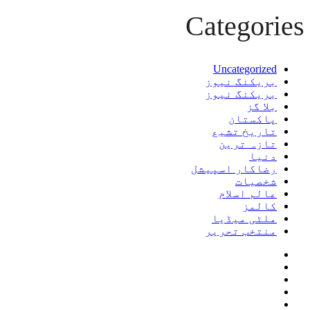
Categories
Uncategorized
بریکنگ نیوز
بریکنگ نیوز
بلا گز
پاکستان
تاریخ تشیع
تازہ ترین
دنیا
رضاکار اسپیشل
شخصیات
عالم اسلام
کالمز
ملٹی میڈیا
منتخب تحریر