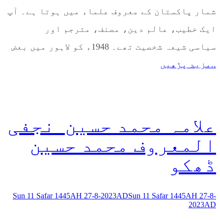
شمار پاکستان کے معروف علماء میں ہوتا ہے۔ آپ
ایک خطیب، عالم دین، مصنف، مترجم اور
سیاسی شیعہ شخصیت تھے۔ 1948ء کو لاہور میں بعض
..مزید پڑھیں
علامہ محمد حسین نجفی
المعروف محمد حسین
ڈھکو
Sun 11 Safar 1445AH 27-8-2023AD
Sun 11 Safar 1445AH 27-8-
2023AD