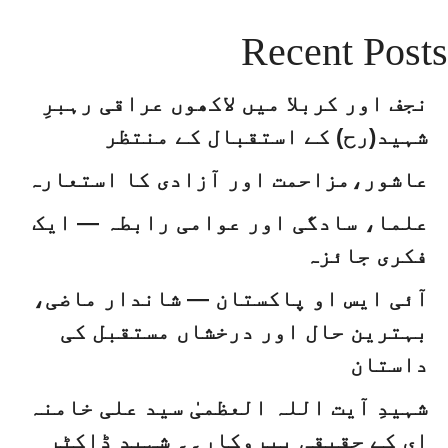
Recent Posts
نجف اور کربلا میں لاکھوں عراقی رہبرِ
شہید(رح) کے استقبال کے منتظر
عاشور،مزاحمت اور آزادی کا استعارہ
علما، سادگی اور عوامی رابطہ — ایک
فکری جائزہ
آئی ایس او پاکستان — شاندار ماضی،
بہترین حال اور درخشاں مستقبل کی
داستان
شہیدِ آیت اللہ العظمیٰ سید علی خامنہ
ای کے حقیقی پیروکار۔۔ شہید ڈاکٹر