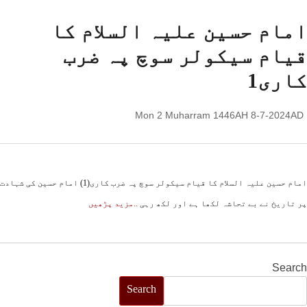
امام حسین علیہ السلام کا
قیام سیکولر سوچ پہ ضرب
کاری1
Mon 2 Muharram 1446AH 8-7-2024AD
امام حسین علیہ السلام کا قیام سیکولر سوچ پہ ضرب کاری(1) امام حسین کی شہادت
پر تاریخ نے بے تحاشہ لکھا ہے اور لکھ رہی
..مزید پڑھیں
Search
Search