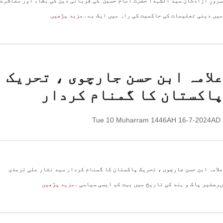
سرورِ آزادگان سید الشہدا حضرت امام حسین ؑ کی قربانی دین کی بقاء اور معاشرے
میں دینی تعلیمات کی حاکمیت کی راہ میں ایک بے
..مزید پڑھیں
علامہ ابن حسن جارچوی ، تحریک
پاکستان کا گمنام کردار
Tue 10 Muharram 1446AH 16-7-2024AD
علامہ ابن حسن جارچوی ، تحریک پاکستان کا گمنام کردار سید نثار علی ترمذی
ںرصغیر پاک و ہند کی تاریخ میں بہت کم ایسی سیاسی
..مزید پڑھیں