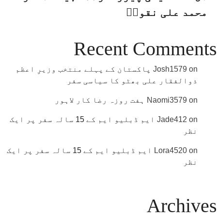
محمد علی نقویؒ
Recent Comments
on
Josh1579
پاکستان کے پہلے منتخب وزیرِ اعظم
ذوالفقار علی بھٹو کا سیاسی سفر
on
Naomi3579
ہفت روزہ رضا کار لاہور
on
Jade412
ایم ڈبلیو ایم کے 15 سالہ سفر پر ایک
نظر
on
Lora4520
ایم ڈبلیو ایم کے 15 سالہ سفر پر ایک
نظر
Archives