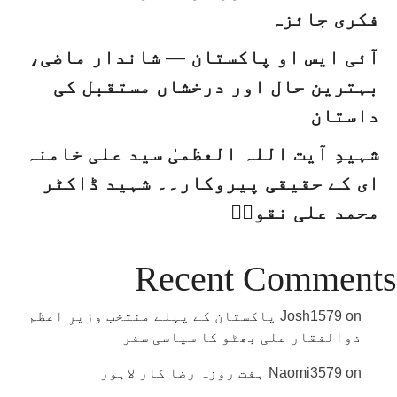
فکری جائزہ
جدید دور میں استعماری پروپیگنڈے سے بچاؤ
راستے رکیں گے، راہیان کربلا نہیں
آئی ایس او پاکستان — شاندار ماضی،
بہترین حال اور درخشاں مستقبل کی
داستان
شہیدِ آیت اللہ العظمیٰ سید علی خامنہ
ای کے حقیقی پیروکار۔۔ شہید ڈاکٹر
محمد علی نقویؒ
Recent Comments
on
Josh1579
پاکستان کے پہلے منتخب وزیرِ اعظم
ذوالفقار علی بھٹو کا سیاسی سفر
on
Naomi3579
ہفت روزہ رضا کار لاہور