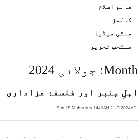
عالم اسلام
کالمز
ملٹی میڈیا
منتخب تحریر
Month:
جولائی 2024
اہلِ مِنبر اور فلسفۂ عزاداری
Sun 15 Muharram 1446AH 21-7-2024AD