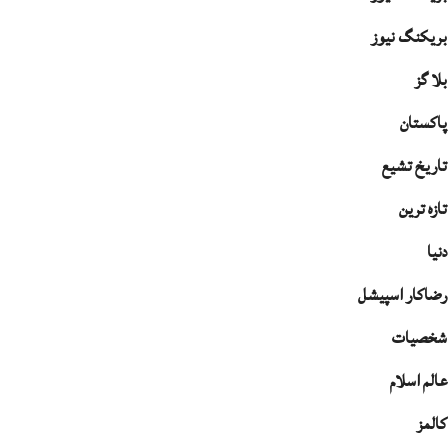
بریکنگ نیوز
بلا گز
پاکستان
تاریخ تشیع
تازہ ترین
دنیا
رضاکار اسپیشل
شخصیات
عالم اسلام
کالمز