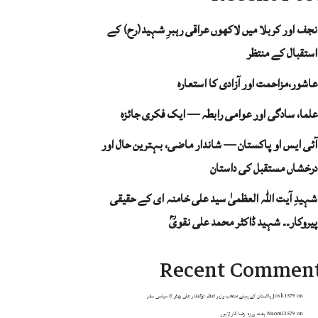
نجف اور کربلا میں لاکھوں عراقی رہبرِ شہید(رح) کے
استقبال کے منتظر
عاشور،مزاحمت اور آزادی کا استعارہ
علما، سادگی اور عوامی رابطہ — ایک فکری جائزہ
آئی ایس او پاکستان — شاندار ماضی، بہترین حال اور
درخشاں مستقبل کی داستان
شہیدِ آیت اللہ العظمیٰ سید علی خامنہ ای کے حقیقی
پیروکار۔۔ شہید ڈاکٹر محمد علی نقویؒ
Recent Commen
on
Josh1579
پاکستان کے پہلے منتخب وزیرِ اعظم ذوالفقار علی بھٹو کا سیاسی سفر
on
Naomi3579
ہفت روزہ رضا کار لاہور