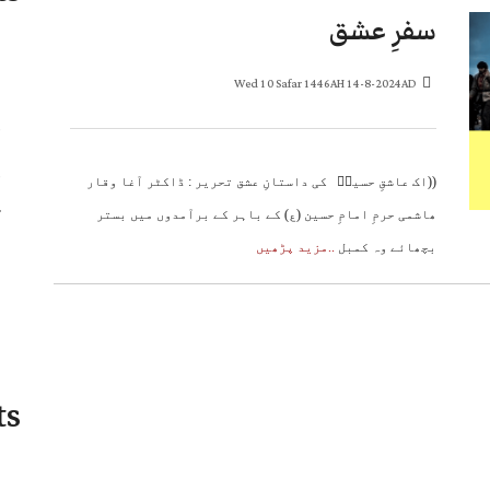
سفرِ عشق
Wed 10 Safar 1446AH 14-8-2024AD
((اک عاشقِ حسینؑ کی داستانِ عشق تحریر : ڈاکٹر آغا وقار
ھاشمی حرمِ امامِ حسین (ع) کے باہر کے برآمدوں میں بستر
بچھائے وہ کمبل
..مزید پڑھیں
ts