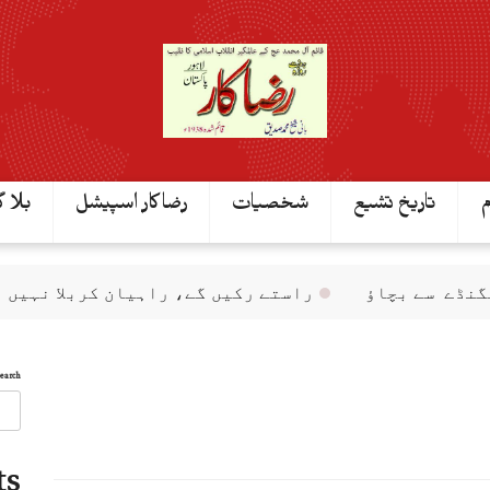
م
تاریخ تشیع
شخصیات
رضاکار اسپیشل
بلا گ
سے بچاؤ
راستے رکیں گے، راہیان کربلا نہیں
ن
Search
ts