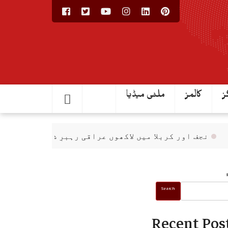
ز
کالمز
ملٹی میڈیا
جف اور کربلا میں لاکھوں عراقی رہبرِ شہید(رح) کے استقبا
Search
Recent Pos