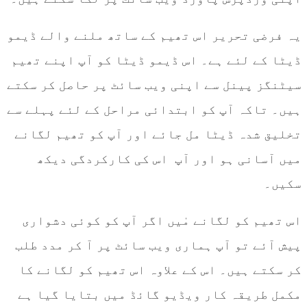
یہ فرضی تحریر اس تھیم کے ساتھ ملنے والے ڈیمو
ڈیٹا کے لئے ہے۔ اس ڈیمو ڈیٹا کو آپ اپنے تھیم
سیٹنگز پینل سے اپنی ویب سائٹ پر حاصل کر سکتے
ہیں۔ تاکہ آپ کو ابتدائی مراحل کے لئے پہلے سے
تخلیق شدہ ڈیٹا مل جائے اور آپ کو تھیم لگانے
میں آسانی ہو اور آپ اس کی کارکردگی دیکھ
سکیں۔
اس تھیم کو لگانے مٰیں اگر آپ کو کوئی دشواری
پیش آئے تو آپ ہماری ویب سائٹ پر آ کر مدد طلب
کر سکتے ہیں۔ اس کے علاوہ اس تھیم کو لگانے کا
مکمل طریقہ کار ویڈیو گائڈ میں بتایا گیا ہے