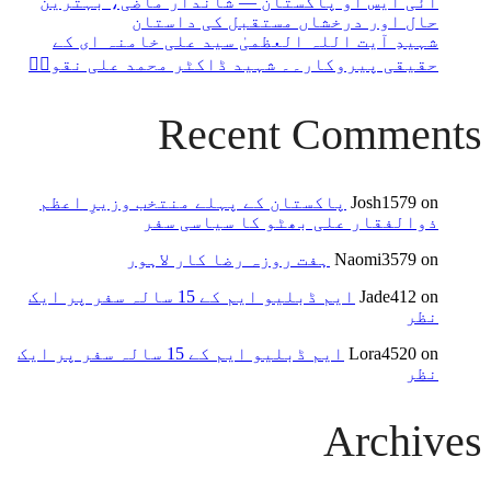
آئی ایس او پاکستان — شاندار ماضی، بہترین
حال اور درخشاں مستقبل کی داستان
شہیدِ آیت اللہ العظمیٰ سید علی خامنہ ای کے
حقیقی پیروکار۔۔ شہید ڈاکٹر محمد علی نقویؒ
Recent Comments
on
Josh1579
پاکستان کے پہلے منتخب وزیرِ اعظم
ذوالفقار علی بھٹو کا سیاسی سفر
on
Naomi3579
ہفت روزہ رضا کار لاہور
on
Jade412
ایم ڈبلیو ایم کے 15 سالہ سفر پر ایک
نظر
on
Lora4520
ایم ڈبلیو ایم کے 15 سالہ سفر پر ایک
نظر
Archives