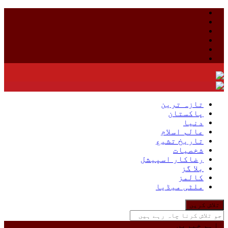
Skip
to
content
تازہ ترین
پاکستان
دنیا
عالم اسلام
تاریخ تشیع
شخصیات
رضاکار اسپیشل
بلا گز
کالمز
ملٹی میڈیا
جو
تلاش
کرنا
اہم خبریں