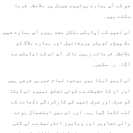
جو کے آپ ہمارے یوٹیوب چینل پر ملاحظہ فرما
سکتے ہیں۔
اس تھیم کے اپڈیٹس بلکل مفت ہیں، آپ ہمارے فیس
بک پیج، ٹویٹر پروفائیل اور ہمارے بلاگ کو
ملاحظہ فرماتے رہیں تاکہ آپ اس کے اپڈیٹس سے
آگاہ رہ سکیں۔
اس ڈیمو ڈیٹا میں موجود تمام خبریں فرضی ہیں
اور ان کا حقیقت سے کوئی تعلق نہیں، اس ڈیٹا
کو صرف اور صرف تھیم کی کارکردگی دکھانے کے
لئے لکھا گیا ہے۔ اور اس میں استعمال ہونے
والی تصاویر اور ویڈیوز انٹرنیٹ سے لی گئی