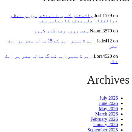
on
Josh1579
پاکستان کے پہلے منتخب وزیرِ اعظم
ذوالفقار علی بھٹو کا سیاسی سفر
on
Naomi3579
ہفت روزہ رضا کار لاہور
on
Jade412
ایم ڈبلیو ایم کے 15 سالہ سفر پر ایک
نظر
on
Lora4520
ایم ڈبلیو ایم کے 15 سالہ سفر پر ایک
نظر
Archives
July 2026
June 2026
May 2026
March 2026
February 2026
January 2026
September 2025