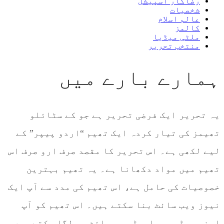
رضاکار اسپیشل
شخصیات
عالم اسلام
کالمز
ملٹی میڈیا
منتخب تحریر
ہمارے بارے میں
یہ تحریر ایک فرضی تحریر ہے جو کے سٹائلو
تھیمز کی تیار کردہ ایک تھیم “اردو پیپر” کے
لیے لکھی ہے۔ اس تحریر کا مقصد صرف ارو صرف اس
تھیم میں مواد دکھانا ہے۔ یہ تھیم بہترین
خصوصیات کی حامل ہے، اس تھیم کی مدد سے آپ ایک
نیوز ویب سائٹ بنا سکتے ہیں۔ اس تھیم کو آپ
اپنی ورڈپرس پاورڈ ویب سائٹ پر لگا سکتے ہیں۔