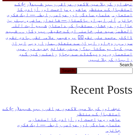
چاہ
نجف اور کربلا میں لاکھوں عراقی رہبرِ شہید(رح) کے
رہے
استقبال کے منتظر
عاشور،مزاحمت اور آزادی کا
ہیں
استعارہ
علما، سادگی اور عوامی رابطہ — ایک فکری
یہاں
جائزہ
آئی ایس او پاکستان — شاندار ماضی، بہترین
لکھیں
حال اور درخشاں مستقبل کی داستان
شہیدِ آیت اللہ
العظمیٰ سید علی خامنہ ای کے حقیقی پیروکار۔۔ شہید
ڈاکٹر محمد علی نقویؒ
پروفیسر علامہ تقی ہادی نقوی
سورہء روم اور ایران سے متعلق ہمارا رویہ
ایران
میں کیا ہو سکتا ہے؟ زمینی حقائق
جدید دور میں
استعماری پروپیگنڈے سے بچاؤ
راستے رکیں گے،
راہیان کربلا نہیں
Search
Search
Recent Posts
نجف اور کربلا میں لاکھوں عراقی رہبرِ شہید(رح) کے
استقبال کے منتظر
عاشور،مزاحمت اور آزادی کا استعارہ
علما، سادگی اور عوامی رابطہ — ایک فکری
جائزہ