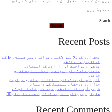
ہیں جن ک جملہ حقوق ان ک اصل مالکان کے پاس
محفوظ ہیں۔
Search
Search
Recent Posts
نجف اور کربلا میں لاکھوں عراقی رہبرِ شہید(رح) کے
استقبال کے منتظر
عاشور،مزاحمت اور آزادی کا استعارہ
علما، سادگی اور عوامی رابطہ — ایک فکری
جائزہ
آئی ایس او پاکستان — شاندار ماضی، بہترین
حال اور درخشاں مستقبل کی داستان
شہیدِ آیت اللہ العظمیٰ سید علی خامنہ ای کے
حقیقی پیروکار۔۔ شہید ڈاکٹر محمد علی نقویؒ
Recent Comments