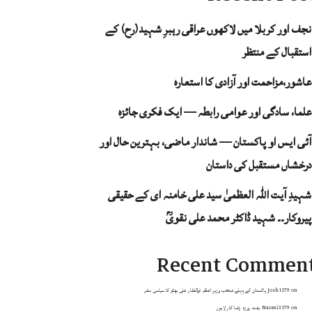
نجف اور کربلا میں لاکھوں عراقی رہبرِ شہید(رح) کے
استقبال کے منتظر
عاشور،مزاحمت اور آزادی کا استعارہ
علما، سادگی اور عوامی رابطہ — ایک فکری جائزہ
آئی ایس او پاکستان — شاندار ماضی، بہترین حال اور
درخشاں مستقبل کی داستان
شہیدِ آیت اللہ العظمیٰ سید علی خامنہ ای کے حقیقی
پیروکار۔۔ شہید ڈاکٹر محمد علی نقویؒ
Recent Commen
on
Josh1579
پاکستان کے پہلے منتخب وزیرِ اعظم ذوالفقار علی بھٹو کا سیاسی سفر
on
Naomi3579
ہفت روزہ رضا کار لاہور