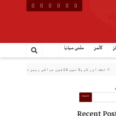
ز
کالمز
ملٹی میڈیا
جف اور کربلا میں لاکھوں عراقی رہبرِ شہید(رح) کے استقبا
Search
Recent Pos