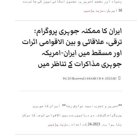
بنیاد اور مقصدِ تحریر یہ مضمون اسکائی نیوز کی جانب سے
16 اپریل
..مزید پڑھیں
ایران کا ممکنہ جوہری پروگرام:
ترقی، علاقائی و بین الاقوامی اثرات
اور مسقط میں ایران-امریکہ
جوہری مذاکرات کے تناظر میں
Fri 20 Shawwal 1446AH 18-4-2025AD
**تحریر و تجزیہ: سید نوازش رضا** ایران کا جوہری
پروگرام گزشتہ دو دہائیوں سے بین الاقوامی توجہ کا مرکز
بنا ہوا ہے۔ 2023-24 کے اعداد
..مزید پڑھیں