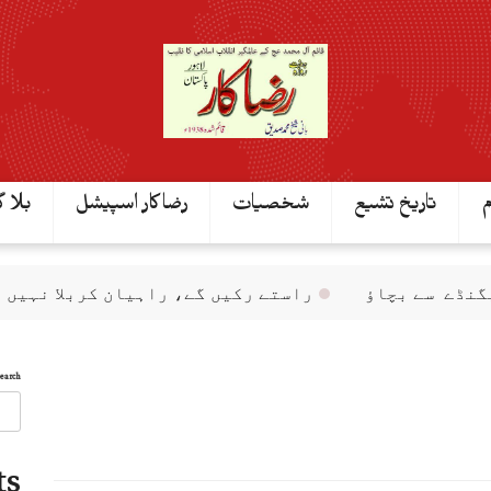
م
تاریخ تشیع
شخصیات
رضاکار اسپیشل
بلا گ
سے بچاؤ
راستے رکیں گے، راہیان کربلا نہیں
ن
Search
ts