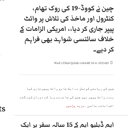
چین نے کووڈ-19 کی روک تھام،
کنٹرول اور ماخذ کی تلاش پر وائٹ
پیپر جاری کر دیا،، امریکی الزامات کے
خلاف سائنسی شواہد بھی فراہم
کر دیے۔
Wed 2 Dhul Qidah 1446AH 30-4-2025AD
چین کی ریاستی کونسل نے ایک جامع وائٹ پیپرجاری کیا
ہے،، وائٹ پیپر میں چین کی جانب سے وبا کے دوران کیے گئے
ts
اقدامات، عالمی
..مزید پڑھیں
ایم ڈبلیو ایم کے 15 سالہ سفر پر ایک