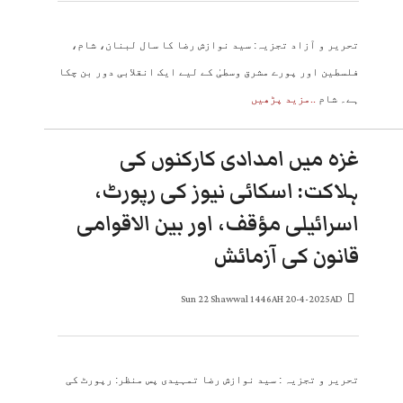
تحریر و آزاد تجزیہ: سید نوازش رضا کا سال لبنان، شام،
فلسطین اور پورے مشرق وسطیٰ کے لیے ایک انقلابی دور بن چکا
ہے۔ شام
..مزید پڑھیں
غزہ میں امدادی کارکنوں کی
ہلاکت: اسکائی نیوز کی رپورٹ،
اسرائیلی مؤقف، اور بین الاقوامی
قانون کی آزمائش
Sun 22 Shawwal 1446AH 20-4-2025AD
تحریر و تجزیہ : سید نوازش رضا تمہیدی پس منظر: رپورٹ کی