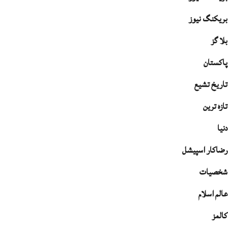
بریکنگ نیوز
بلا گز
پاکستان
تاریخ تشیع
تازہ ترین
دنیا
رضاکار اسپیشل
شخصیات
عالم اسلام
کالمز