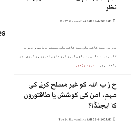
نظر
Fri 27 Shawwal 1446AH 25-4-2025AD
es
تحریر: سید کاشف علی سید کاشف علی سینئر صحافی و تجزیہ
کار ہیں۔ سیاسی و سماجی امور اور فارن افیرز پر گہری نظر
رکھتے ہیں۔
..مزید پڑھیں
ح ز ب اللہ کو غیر مسلح کرنے کی
مہم، امن کی کوشش یا طاقتوروں
کا ایجنڈا؟
Tue 24 Shawwal 1446AH 22-4-2025AD