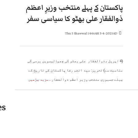
پاکستان کے پہلے منتخب وزیرِ اعظم
ذوالفقار علی بھٹو کا سیاسی سفر
Thu 5 Shawwal 1446AH 3-4-2025AD
(4 اپریل ،ذوالفقار علی بھٹو کی چھیالیسویں برسی کی
مناسبت سے) تحریر: سید انجم رضا پاکستان کی تاریخ کے
پہلے جمہوری منتخب وزیر اعظم ذوالفقار
..مزید پڑھیں
es