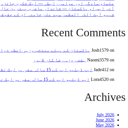
علما، سادگی اور عوامی رابطہ — ایک فکری جائزہ
آئی ایس او پاکستان — شاندار ماضی، بہترین حال 
شہیدِ آیت اللہ العظمیٰ سید علی خامنہ ای کے حقیق
Recent Comments
on
Josh1579
پاکستان کے پہلے منتخب وزیرِ اعظم ذوا
on
Naomi3579
ہفت روزہ رضا کار لاہور
on
Jade412
ایم ڈبلیو ایم کے 15 سالہ سفر پر ایک نظر
on
Lora4520
ایم ڈبلیو ایم کے 15 سالہ سفر پر ایک نظر
Archives
July 2026
June 2026
May 2026