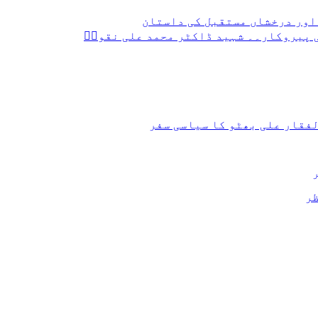
اور درخشاں مستقبل کی داستان
ی پیروکار۔۔ شہید ڈاکٹر محمد علی نقویؒ
لفقار علی بھٹو کا سیاسی سفر