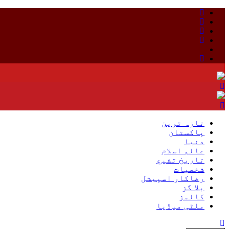
Skip
to
content
تازہ ترین
پاکستان
دنیا
عالم اسلام
تاریخ تشیع
شخصیات
رضاکار اسپیشل
بلا گز
کالمز
ملٹی میڈیا