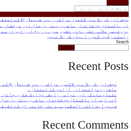
جو
تلاش
کرنا
اہم خبریں
چاہ
نجف اور کربلا میں لاکھوں عراقی رہبرِ شہید(رح) کے استق
رہے
او پاکستان — شاندار ماضی، بہترین حال اور درخشاں م
ہیں
پروفیسر علامہ تقی ہادی نقوی
سورہء روم اور ایران سے 
یہاں
راستے رکیں گے، راہیان کربلا نہیں
لکھیں
Search
Search
Recent Posts
نجف اور کربلا میں لاکھوں عراقی رہبرِ شہید(رح) کے
عاشور،مزاحمت اور آزادی کا استعارہ
علما، سادگی اور عوامی رابطہ — ایک فکری جائزہ
آئی ایس او پاکستان — شاندار ماضی، بہترین حال 
شہیدِ آیت اللہ العظمیٰ سید علی خامنہ ای کے حقیق
Recent Comments