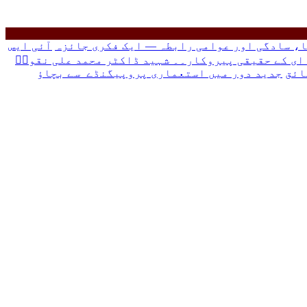
، سادگی اور عوامی رابطہ — ایک فکری جائزہ
آئی ایس
ہ ای کے حقیقی پیروکار۔۔ شہید ڈاکٹر محمد علی نقویؒ
ائق
جدید دور میں استعماری پروپیگنڈے سے بچاؤ