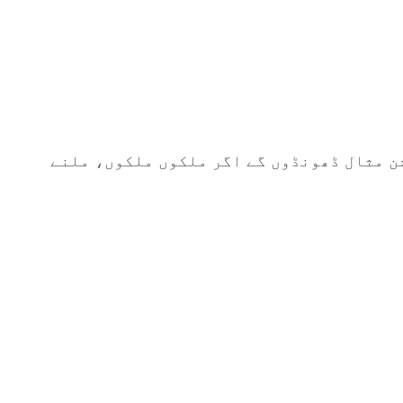
وشن مثال ڈھونڈوں گے اگر ملکوں ملکوں، ملنے