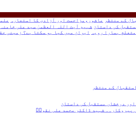
بال کے منتظر
عاشور،مزاحمت اور آزادی کا استعارہ
علما
ستقبل کی داستان
شہیدِ آیت اللہ العظمیٰ سید علی خامن
متعلق ہمارا رویہ
ایران میں کیا ہو سکتا ہے؟ زمینی حق
 استقبال کے منتظر
اور درخشاں مستقبل کی داستان
ی پیروکار۔۔ شہید ڈاکٹر محمد علی نقویؒ