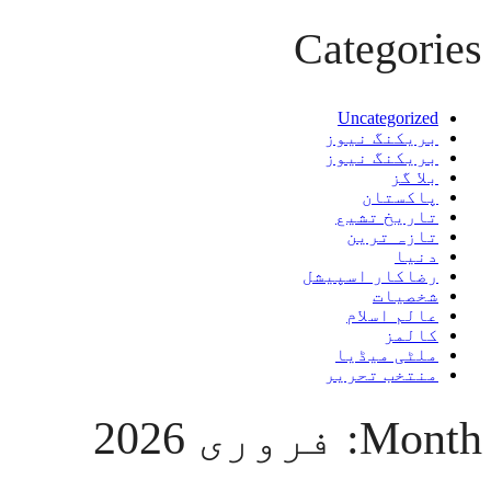
Categories
Uncategorized
بریکنگ نیوز
بریکنگ نیوز
بلا گز
پاکستان
تاریخ تشیع
تازہ ترین
دنیا
رضاکار اسپیشل
شخصیات
عالم اسلام
کالمز
ملٹی میڈیا
منتخب تحریر
Month:
فروری 2026