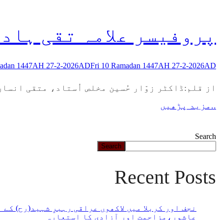
پروفیسر علامہ تقی ہاد
madan 1447AH 27-2-2026AD
Fri 10 Ramadan 1447AH 27-2-2026AD
از قلم:ڈاکٹر زوّار حُسین مخلص اُستاد، متقی انسا
..مزید پڑھیں
Search
Search
Recent Posts
نجف اور کربلا میں لاکھوں عراقی رہبرِ شہید(رح) کے
عاشور،مزاحمت اور آزادی کا استعارہ