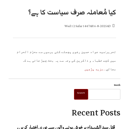
کیا مُعاملہ صرف سیاست کا ہے؟
Wed 12 Safar 1447AH 6-8-2025AD
تحریر:سید جواد حسین رضوی پچھلے کئی برسوں سے محرّم الحرام
میں کچھ خطباء و ذاکرین کی وجہ سے یہ بحث چھِڑ جاتی ہے کہ
مجالسِ
..مزید پڑھیں
Search
Search
Recent Posts
قتلِ سید الشہداء پر خوش ہونے والوں سے دوری اختیار کریں ۔