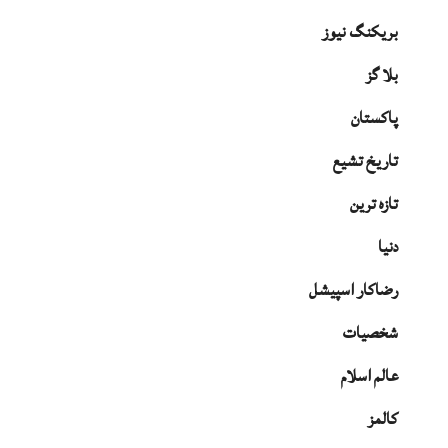
بریکنگ نیوز
بلا گز
پاکستان
تاریخ تشیع
تازہ ترین
دنیا
رضاکار اسپیشل
شخصیات
عالم اسلام
کالمز