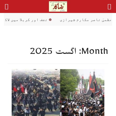
Ski
t
conten
صر مکارم شیرازی
نجف اور کربلا میں لاکھوں عراقی ر
Month:
اگست 2025