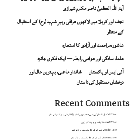
آیۃ اللہ العظمیٰ ناصر مکارم شیرازی
نجف اور کربلا میں لاکھوں عراقی رہبرِ شہید(رح) کے استقبال
کے منتظر
عاشور،مزاحمت اور آزادی کا استعارہ
علما، سادگی اور عوامی رابطہ — ایک فکری جائزہ
آئی ایس او پاکستان — شاندار ماضی، بہترین حال اور
درخشاں مستقبل کی داستان
Recent Comments
on
Josh1579
پاکستان کے پہلے منتخب وزیرِ اعظم ذوالفقار علی بھٹو کا سیاسی سفر
on
Naomi3579
ہفت روزہ رضا کار لاہور
on
Jade412
ایم ڈبلیو ایم کے 15 سالہ سفر پر ایک نظر
on
Lora4520
ایم ڈبلیو ایم کے 15 سالہ سفر پر ایک نظر