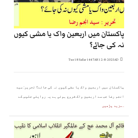
پاکستان میں اربعین واک یا مشی کیوں
نہ کی جائے؟
Tue 18 Safar 1447AH 12-8-2025AD
پاکستان میں اربعین واک یا مشی کیوں نہ کی جائے؟ تحریر: سید
انجم رضا جب سے اربعین واک شروع ہوئی ہے یہ روایتی جلوس کے
..مزید پڑھیں