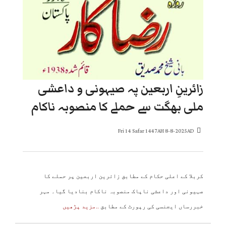
زائرینِ اربعین پہ صیہونی و داعشی
ملی بھگت سے حملے کا منصوبہ ناکام
Fri 14 Safar 1447AH 8-8-2025AD
کربلا کے اعلی حکام کے مطابق زائرین اربعین پر حملے کا
صہیونی اور داعشی ناپاک منصوبہ ناکام بنادیا گیا۔ مہر
خبررساں ایجنسی کی رپورٹ کے مطابق
..مزید پڑھیں