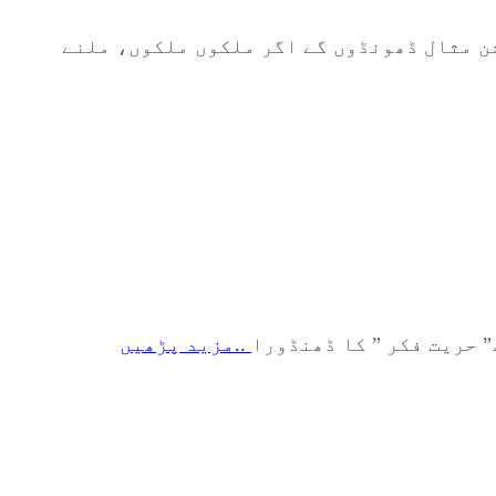
وشن مثال ڈھونڈوں گے اگر ملکوں ملکوں، ملنے
 حریت فکر ” کا ڈھنڈورا
..مزید پڑھیں