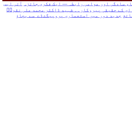
، سادگی اور عوامی رابطہ — ایک فکری جائزہ
آئی ایس
ہ ای کے حقیقی پیروکار۔۔ شہید ڈاکٹر محمد علی نقویؒ
ائق
جدید دور میں استعماری پروپیگنڈے سے بچاؤ