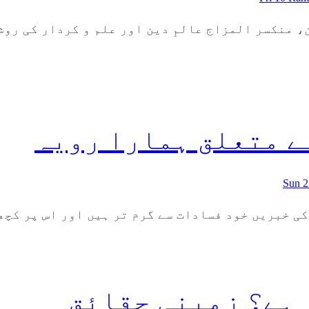
ن، منکسر المزاج عالمِ دین اور علم و کردار کی ر
ے متعلق ہمارا رویہ
Sun 
ی خبریں خود فسادات سے گرم تر ہیں اور اس پر کچھ”
 ہے؟ زمینی حقائق