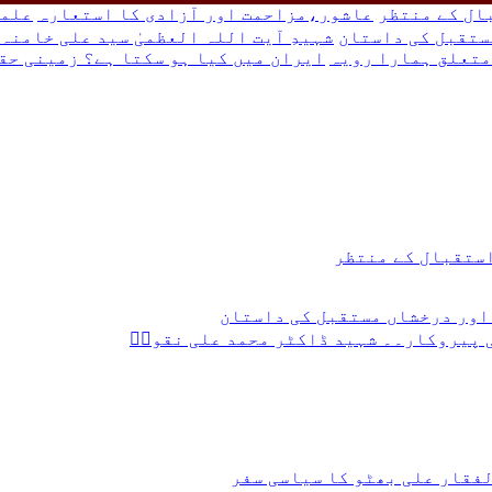
بال کے منتظر
عاشور،مزاحمت اور آزادی کا استعارہ
علما
ستقبل کی داستان
شہیدِ آیت اللہ العظمیٰ سید علی خامن
متعلق ہمارا رویہ
ایران میں کیا ہو سکتا ہے؟ زمینی حق
 استقبال کے منتظر
اور درخشاں مستقبل کی داستان
ی پیروکار۔۔ شہید ڈاکٹر محمد علی نقویؒ
لفقار علی بھٹو کا سیاسی سفر