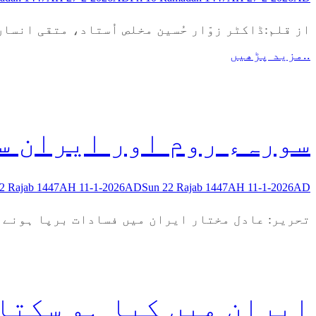
از قلم:ڈاکٹر زوّار حُسین مخلص اُستاد، متقی انسا
..مزید پڑھیں
سورہء روم اور ایران س
22 Rajab 1447AH 11-1-2026AD
Sun 22 Rajab 1447AH 11-1-2026AD
تحریر: عادل مختار ایران میں فسادات برپا ہونے ک
ایران میں کیا ہو سکتا