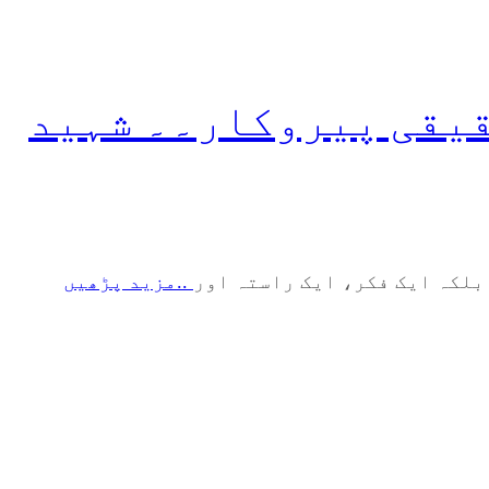
حقیقی پیروکار۔۔ شہید
 بلکہ ایک فکر، ایک راستہ اور
..مزید پڑھیں