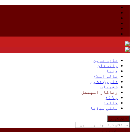
Skip
to
content
تازہ ترین
پاکستان
دنیا
عالم اسلام
تاریخ تشیع
شخصیات
رضاکار اسپیشل
بلا گز
کالمز
ملٹی میڈیا
جو
تلاش
کرنا
اہم خبریں