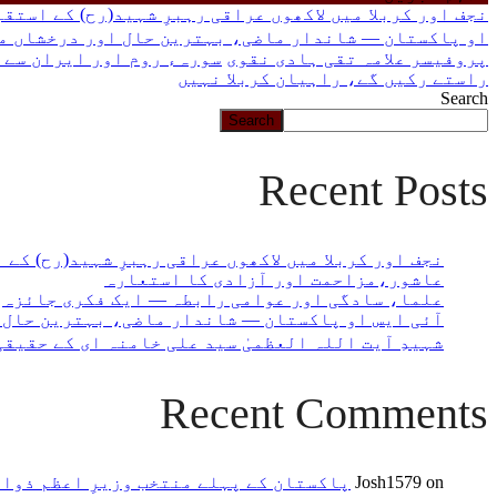
چاہ
نجف اور کربلا میں لاکھوں عراقی رہبرِ شہید(رح) کے استق
رہے
او پاکستان — شاندار ماضی، بہترین حال اور درخشاں م
ہیں
پروفیسر علامہ تقی ہادی نقوی
سورہء روم اور ایران سے 
یہاں
راستے رکیں گے، راہیان کربلا نہیں
لکھیں
Search
Search
Recent Posts
نجف اور کربلا میں لاکھوں عراقی رہبرِ شہید(رح) کے
عاشور،مزاحمت اور آزادی کا استعارہ
علما، سادگی اور عوامی رابطہ — ایک فکری جائزہ
آئی ایس او پاکستان — شاندار ماضی، بہترین حال 
شہیدِ آیت اللہ العظمیٰ سید علی خامنہ ای کے حقیق
Recent Comments
on
Josh1579
پاکستان کے پہلے منتخب وزیرِ اعظم ذوا