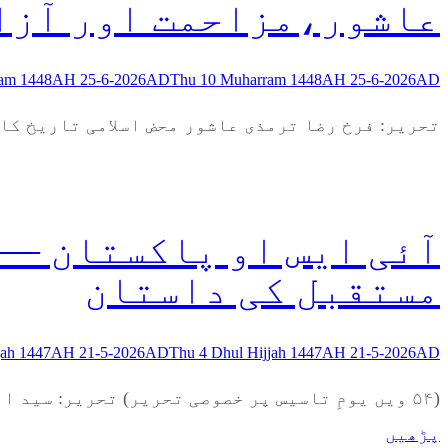
عاشور،مزاحمت اور آزا
ram 1448AH 25-6-2026AD
Thu 10 Muharram 1448AH 25-6-2026AD
تحریر: فرخ رضا ترمذی عاشور محض اسلامی تاریخ کا
آئی ایس او پاکستان — 
مستقبل کی داستان
jjah 1447AH 21-5-2026AD
Thu 4 Dhul Hijjah 1447AH 21-5-2026AD
(۵۴ ویں یومِ تاسیس پر خصوصی تحریر) تحریر: سید انجم رضا امامیہ اسٹوڈنٹس آرگنائزیشن پاکستان (آئی ایس او) کا ۵۴ واں یومِ تاسیس محض ایک
پڑھیں