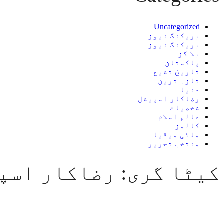
Uncategorized
بریکنگ نیوز
بریکنگ نیوز
بلا گز
پاکستان
تاریخ تشیع
تازہ ترین
دنیا
رضاکار اسپیشل
شخصیات
عالم اسلام
کالمز
ملٹی میڈیا
منتخب تحریر
کیٹا گری: رضاکار اسپ