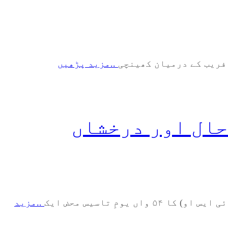
 فریب کے درمیان کھینچی
..مزید پڑھیں
حال اور درخشاں
..مزید