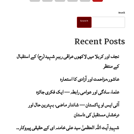
Search
Search
Recent Posts
نجف اور کربلا میں لاکھوں عراقی رہبرِ شہید(رح) کے استقبال
کے منتظر
عاشور،مزاحمت اور آزادی کا استعارہ
علما، سادگی اور عوامی رابطہ — ایک فکری جائزہ
آئی ایس او پاکستان — شاندار ماضی، بہترین حال اور
درخشاں مستقبل کی داستان
شہیدِ آیت اللہ العظمیٰ سید علی خامنہ ای کے حقیقی پیروکار۔۔