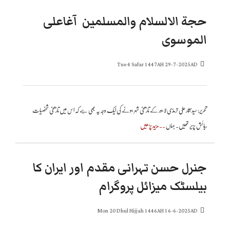
حجة الالسلام والمسلمین آغاعلی
الموسوی
Tue 4 Safar 1447AH 29-7-2025AD
تحریر: سید نثار علی ترمذی لاہور کے تاریخی شہر ہونے کی ایک وجہ یہ بھی ہے کہ اس میں تاریخی شخصیات
رہائش پزیر تھیں. جہاں
..مزید پڑھیں
جنرل حسن تہرانی مقدم اور ایران کا
بیلسٹک میزائل پروگرام
Mon 20 Dhul Hijjah 1446AH 16-6-2025AD