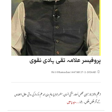
پروفیسر علامہ تقی ہادی نقوی
Fri 10 Ramadan 1447AH 27-2-2026AD
از قلم:ڈاکٹر زوّار حُسین مخلص اُستاد، متقی انسان، منکسر المزاج عالمِ دین اور علم و کردار کی روشن مثال ڈھونڈوں
گے اگر ملکوں ملکوں، ملنے
..مزید پڑھیں