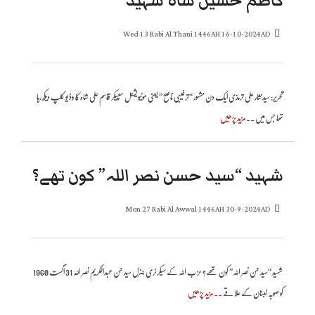
کاظم حسین شاہ شہید
Wed 13 Rabi Al Thani 1446AH 16-10-2024AD
تحریر: سید نثار علی ترمذی ایک دن مشہور “ترغیبی ناصح ” یعنی موٹیویشنل سپیکر قاسم علی شاہ کا وڈیو کلپ دیکھ رہا
تھا جس میں
..مزید پڑھیں
شہید “سید حسن نصر اللہ” کون تھے؟
Mon 27 Rabi Al Awwal 1446AH 30-9-2024AD
شہید “سید حسن نصر اللہ” کون تھے؟ حزب اللہ کے سیکرٹری جنرل سید حسن عبدالکریم نصر اللہ 31 اگست 1960
کو صوبہ لبنان کے علاقے
..مزید پڑھیں