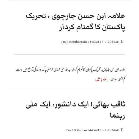
علامہ ابن حسن جارچوی ، تحریک
پاکستان کا گمنام کردار
Tue 10 Muharram 1446AH 16-7-2024AD
علامہ ابن حسن جارچوی ، تحریک پاکستان کا گمنام کردار سید نثار علی ترمذی ںرصغیر پاک و ہند کی تاریخ میں بہت
کم ایسی سیاسی
..مزید پڑھیں
ثاقب بھائی! ایک دانشور، ایک ملی
رہنما
Tue 10 Shaban 1445AH 20-2-2024AD