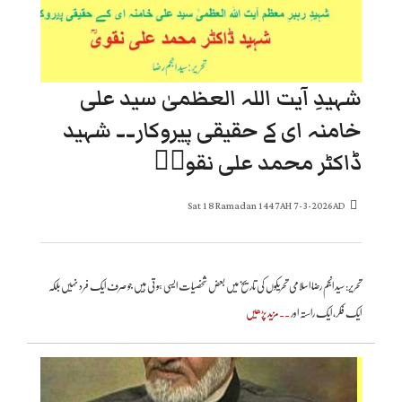
شہیدِ آیت اللہ العظمیٰ سید علی
خامنہ ای کے حقیقی پیروکار۔۔ شہید
ڈاکٹر محمد علی نقویؒ
Sat 18 Ramadan 1447AH 7-3-2026AD
تحریر: سید انجم رضا اسلامی تحریکوں کی تاریخ میں بعض شخصیات ایسی ہوتی ہیں جو صرف ایک فرد نہیں بلکہ
ایک فکر، ایک راستہ اور
..مزید پڑھیں