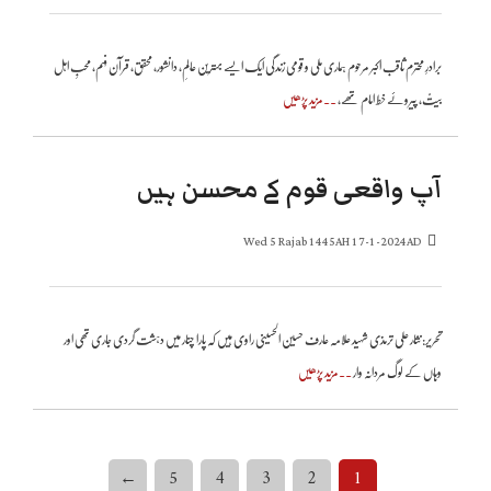
برادرِ محترم ثاقب اکبر مرحوم ہماری ملی و قومی زندگی ایک ایسے بہترین عالمِ، دانشور، محقق، قرآن فہم، محبِ اہل
بیتؑ، پیروئے خط امام تھے،
..مزید پڑھیں
آپ واقعی قوم کے محسن ہیں
Wed 5 Rajab 1445AH 17-1-2024AD
تحریر: نثار علی ترمذی شہید علامہ عارف حسین الحسینی راوی ہیں کہ پارا چنار میں دہشت گردی جاری تھی اور
وہاں کے لوگ مردانہ وار
..مزید پڑھیں
←
5
4
3
2
1