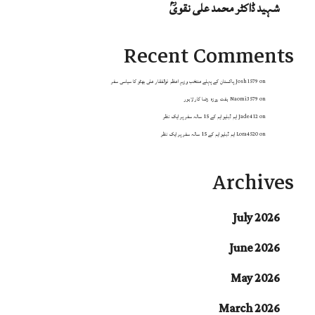
شہید ڈاکٹر محمد علی نقویؒ
Recent Comments
on
Josh1579
پاکستان کے پہلے منتخب وزیرِ اعظم ذوالفقار علی بھٹو کا سیاسی سفر
on
Naomi3579
ہفت روزہ رضا کار لاہور
on
Jade412
ایم ڈبلیو ایم کے 15 سالہ سفر پر ایک نظر
on
Lora4520
ایم ڈبلیو ایم کے 15 سالہ سفر پر ایک نظر
Archives
July 2026
June 2026
May 2026
March 2026