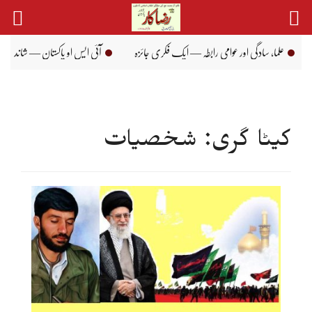
Ski
t
conten
اور عوامی رابطہ — ایک فکری جائزہ
آئی ایس او پاکستان — شاندار ماضی، بہترین حال اور 
کیٹا گری: شخصیات