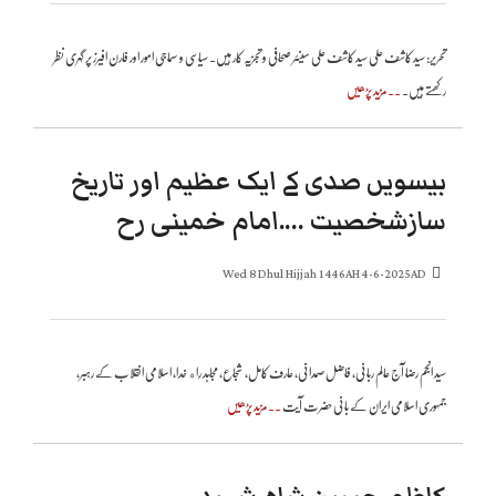
تحریر: سید کاشف علی سید کاشف علی سینئر صحافی و تجزیہ کار ہیں۔ سیاسی و سماجی امور اور فارن افیرز پر گہری نظر
رکھتے ہیں۔
..مزید پڑھیں
بیسویں صدی کے ایک عظیم اور تاریخ
سازشخصیت ….امام خمینی رح
Wed 8 Dhul Hijjah 1446AH 4-6-2025AD
سید انجم رضا آج عالم ربانی، فاضل صمدانی، عارف کامل، شجاع، مجاہد راه خدا، اسلامی انقلاب کے رہبر،
جمہوری اسلامی ایران کے بانی حضرت آیت
..مزید پڑھیں