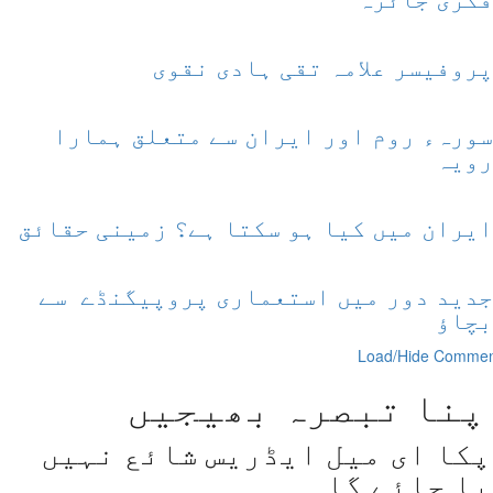
پروفیسر علامہ تقی ہادی نقوی
سورہء روم اور ایران سے متعلق ہمارا
رویہ
ایران میں کیا ہو سکتا ہے؟ زمینی حقائق
جدید دور میں استعماری پروپیگنڈے سے
بچاؤ
Load/Hide Commen
پنا تبصرہ بھیجیں
پکا ای میل ایڈریس شائع نہیں
یا جائے گا