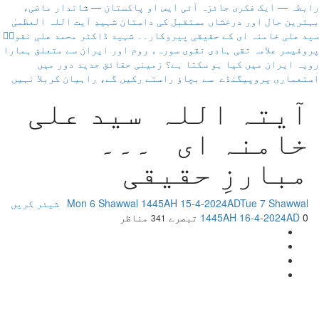
رابطہ — ایک فکری جائزہ
آئی ایس او پاکستان — شاندار ماضی،
چاہ
بہترین حال اور درخشاں مستقبل کی داستان
شہیدِ آیت اللہ العظمیٰ
رہے
سید علی خامنہ ای کے حقیقی پیروکار۔۔ شہید ڈاکٹر محمد علی نقویؒ
ہیں
پروفیسر علامہ تقی ہادی نقوی
سورہء روم اور ایران سے متعلق ہمارا
یہاں
رویہ
ایران میں کیا ہو سکتا ہے؟ زمینی حقائق
جدید دور میں
لکھیں
استعماری پروپیگنڈے سے بچاؤ
راستے رکیں گے، راہیان کربلا نہیں
آیتہ اللہ سید علی
خامنہ ای ۔۔۔
مبارزِ حقیقی
Tue 7 Shawwal
Mon 6 Shawwal 1445AH 15-4-2024AD
شیئر کریں
0 تبصرے
1445AH 16-4-2024AD
مناظر
341