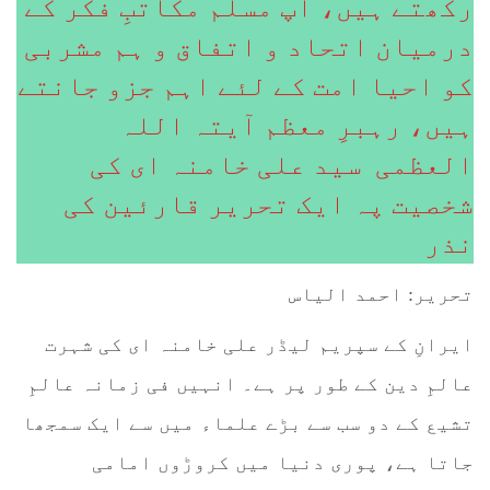
رکھتے ہیں، آپ مسلم مکاتبِ فکر کے
درمیان اتحاد و اتفاق و ہم مشربی
کو احیا امت کے لئے اہم جزو جانتے
ہیں، رہبرِ معظم آیتہ اللہ
العظمی سید علی خامنہ ای کی
شخصیت پہ ایک تحریر قارئین کی
نذر
تحریر: احمد الیاس
ایرانِ کے سپریم لیڈر علی خامنہ ای کی شہرت
عالمِ دین کے طور پر ہے۔ انہیں فی زمانہ عالمِ
تشیع کے دو سب سے بڑے علماء میں سے ایک سمجھا
جاتا ہے، پوری دنیا میں کروڑوں امامی