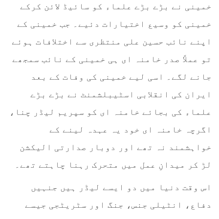
خمینی نے بڑے بڑے علماء کو سائیڈ لائن کرکے
خمینی کو وسیع اختیارات دئیے۔ جب خمینی کے
اپنے نائب حسین علی منتظری سے اختلافات ہوئے
تو عملاً صدر خامنہ ای ہی خمینی کے نائب سمجھے
جانے لگے۔ اسی لیے خمینی کی وفات کے بعد
ایران کی انقلابی اسٹیبلشمنٹ نے بڑے بڑے
علماء کی بجائے خامنہ ای کو سپریم لیڈر چنا،
اگرچہ خامنہ ای خود یہ عہدہ لینے کے
خواہشمند نہ تھے اور دوبار صدارتی الیکشن
لڑ کر میدانِ عمل میں متحرک رہنا چاہتے تھے۔
اس وقت دنیا میں دو ایسے لیڈر ہیں جنہیں
دفاع، انٹیلی جنس، جنگ اور سٹریٹجی جیسے