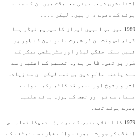
اثناعشری شیعہ دینی معاملات میں ان کے مقلد
ہونے کے دعوے دار ہیں۔ لیکن ۔۔۔۔
1989 میں جب انہیں ایران کا سپریم لیڈر چنا
گیا، اس وقت ان کی شہرت عالمِ دین کے طور پر
نہیں بلکہ جنگی لیڈر اور سٹریٹجی میکر کے
طور پر تھی۔ ظاہر ہے وہ تعلیم کے اعتبار سے
سند یافتہ عالمِ دین ہی تھے لیکن ان سے زیادہ
اثر و رثوخ اور علمی قد کاٹھ رکھنے والے
علماء سے قم اور نجف کے ہوزہ ہائے علمیہ
بھرے ہوئے تھے۔
1979 کا انقلاب مغرب کے لیے بڑا دھچکا تھا۔ اس
انقلاب کی صورت ابھرنے والے خطرے سے نمٹنے کے