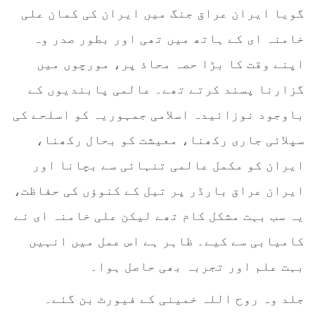
گویا ایران عراق جنگ میں ایران کی کمان علی
خامنہ ای کے ہاتھ میں تھی اور بطور صدر وہ
اپنے وقت کا بڑا حصہ محاذ پر، مورچوں میں
گزارنا پسند کرتے تھے۔ عالمی پابندیوں کے
باوجود نوزائیدہ اسلامی جمہوریہ کو اسلحے کی
سپلائی جاری رکھنا، معیشت کو بحال رکھنا،
ایران کو مکمل عالمی تنہائی سے بچانا اور
ایران عراق بارڈر پر تیل کے کنوؤں کی حفاظت،
یہ سب بہت مشکل کام تھے لیکن علی خامنہ ای نے
کامیابی سے کیے۔ ظاہر ہے اس عمل میں انہیں
بہت علم اور تجربہ بھی حاصل ہوا۔
جلد وہ روح اللہ خمینی کے فیورٹ بن گئے۔