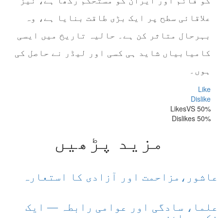
کو قائم اور ایران کو مستحکم رکھا ہے، نیز
علاقائی سطح پر ایک بڑی طاقت بنایا ہے، وہ
بہرحال متاثر کن ہے۔ حالیہ تاریخ میں ایسی
کامیابیاں شاید ہی کسی اور لیڈر نے حاصل کی
ہوں۔
Like
Dislike
VS
50% Likes
50% Dislikes
مزید پڑھیں
عاشور،مزاحمت اور آزادی کا استعارہ
علما، سادگی اور عوامی رابطہ — ایک
فکری جائزہ