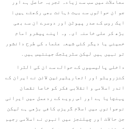
معاملات میں سب سے زیادہ تجربہ حاصل ہے اور
جو ان حوالوں سے بہت ذہانت بھی رکھتے ہیں :
ایک روس کے صدر پیوٹن اور دوسرے ان سے بھی
بڑھ کر علی خامنہ ای۔ وہ اپنے پیشرو امام
خمینی یا دیگر کئی شیعہ علماء کی طرح دانشور
تو نہیں ہیں لیکن سٹریٹجک جینئیس ہیں۔
داخلی پالیسیوں کے حوالے سے ان کی الٹرا
کنزرویٹو اور اتھاریٹیرئین لائن نے ایران کے
اندر اسلامی و انقلابی فکر کو خاصا نقصان
پہنچایا ہے اور اس رویے کے ردعمل میں ایرانی
نوجوانوں میں اسلام گریزی کافی بڑھی ہے لیکن
جن حالات اور چیلنجز میں انہوں نے اسلامی رجیم