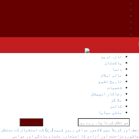
Ski
t
conten
تازہ ترین
پاکستان
دنیا
عالم اسلام
تاریخ تشیع
شخصیات
رضاکار اسپیشل
بلا گز
کالمز
ملٹی میڈیا
جو
نجف اور کربلا میں لاکھوں عراقی رہبرِ شہید(رح) کے استقبال کے منتظر
تلاش
عاشور،مزاحمت اور آزادی کا استعارہ
علما، سادگی اور عوامی
کرنا