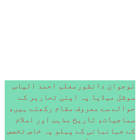
نوجوان دانشورمعلم احمد الیاس
سوشل میڈیا پہ اپنی تحاریر کے
حوالے سے معروف مقام رکھتے ہیں،
سماجیات، تاریخ مذہب اور اسلام
کے جہانبانی کے پہلو پہ خاص تخصص