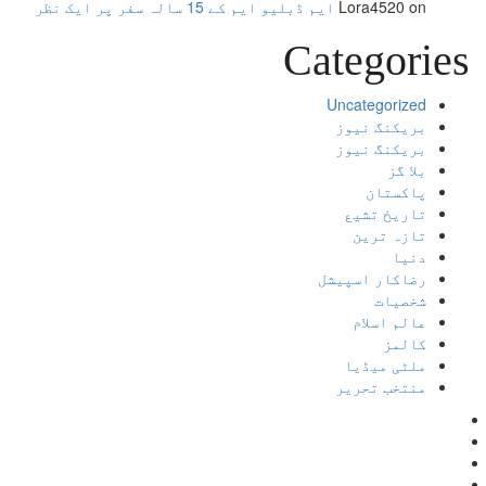
on
Lora4520
ایم ڈبلیو ایم کے 15 سالہ سفر پر ایک نظر
Categories
Uncategorized
بریکنگ نیوز
بریکنگ نیوز
بلا گز
پاکستان
تاریخ تشیع
تازہ ترین
دنیا
رضاکار اسپیشل
شخصیات
عالم اسلام
کالمز
ملٹی میڈیا
منتخب تحریر