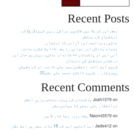
Search
Recent Posts
نجف اور کربلا میں لاکھوں عراقی رہبرِ شہید(رح) کے
استقبال کے منتظر
عاشور،مزاحمت اور آزادی کا استعارہ
علما، سادگی اور عوامی رابطہ — ایک فکری جائزہ
آئی ایس او پاکستان — شاندار ماضی، بہترین حال اور
درخشاں مستقبل کی داستان
شہیدِ آیت اللہ العظمیٰ سید علی خامنہ ای کے حقیقی
پیروکار۔۔ شہید ڈاکٹر محمد علی نقویؒ
Recent Comments
on
Josh1579
پاکستان کے پہلے منتخب وزیرِ اعظم
ذوالفقار علی بھٹو کا سیاسی سفر
on
Naomi3579
ہفت روزہ رضا کار لاہور
on
Jade412
ایم ڈبلیو ایم کے 15 سالہ سفر پر ایک نظر