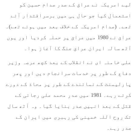
لیے امریکہ نے عراق کے صدر صدام حسین کو
استعمال کیا جو حال ہی میں برسراقتدار آئے
تھے۔ (صدام امریکہ کے خلاف بعد میں ہوئے تھے)۔
عراق نے 1980 میں عراق پر حملہ کردیا اور یوں
آٹھ سالہ ایران عراق جنگ کا آغاز ہوا۔
علی خامنہ ای نے انقلاب کے بعد کچھ عرصہ وزیر
دفاع کے طور پر خدمات سرانجام دیں اور پھر
پارلیمنٹ کے نمائندے کے طور پر محاذ کے دورے
کرتے رہے۔ 1981 میں صدر محمد علی رجائی کے
قتل کے بعد انہیں صدر بنایا گیا۔ وہ آٹھ سال
تک روح اللہ خمینی کی رہبری میں ایران کے
صدر رہے۔