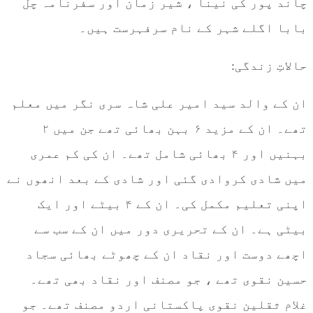
چاند پور کی نینا ، شیر زمان اور سفرنامہ چل
بابا اگلے شہر کے نام سرفہرست ہیں۔
حالاتِ زندگی:
ان کے والد سید امیر علی شاہ سری نگر میں معلم
تھے۔ ان کے مزید ۶ بہن بھائی تھے جن میں ۲
بہنیں اور ۴ بھائی شامل تھے۔ ان کی کم عمری
میں شادی کروادی گئی اور شادی کے بعد انھوں نے
اپنی تعلیم مکمل کی۔ ان کے ۴ بیٹے اور ایک
بیٹی ہے۔ ان کے تحریری دور میں ان کے سب سے
اچھے دوست اور نقاد ان کے چھوٹے بھائی سجاد
حسین نقوی تھے ، جو مصنف اور نقاد بھی تھے۔
غلام ثقلین نقوی پاکستانی اردو مصنف تھے۔ جو