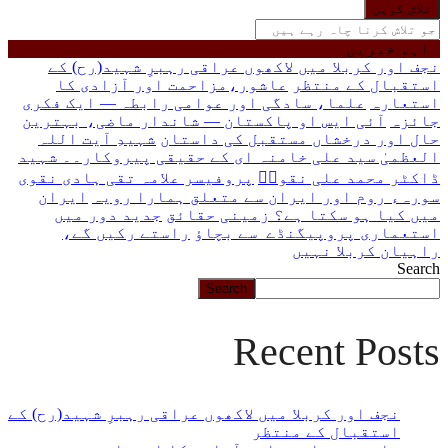
جو
تلاش
کرنا
اہم خبریں
چاہ
نجف اور کربلا میں لاکھوں عراقی رہبرِ شہید(رح) کے
رہے
استقبال کے منتظر
عاشور،مزاحمت اور آزادی کا
ہیں
استعارہ
علما، سادگی اور عوامی رابطہ — ایک فکری
یہاں
جائزہ
آئی ایس او پاکستان — شاندار ماضی، بہترین
لکھیں
حال اور درخشاں مستقبل کی داستان
شہیدِ آیت اللہ
العظمیٰ سید علی خامنہ ای کے حقیقی پیروکار۔۔ شہید
ڈاکٹر محمد علی نقویؒ
پروفیسر علامہ تقی ہادی نقوی
سورہء روم اور ایران سے متعلق ہمارا رویہ
ایران
میں کیا ہو سکتا ہے؟ زمینی حقائق
جدید دور میں
استعماری پروپیگنڈے سے بچاؤ
راستے رکیں گے،
راہیان کربلا نہیں
Search
Search
Recent Posts
نجف اور کربلا میں لاکھوں عراقی رہبرِ شہید(رح) کے
استقبال کے منتظر