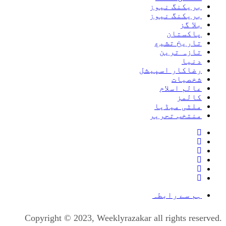
بریکنگ نیوز
بریکنگ نیوز
بلا گز
پاکستان
تاریخ تشیع
تازہ ترین
دنیا
رضاکار اسپیشل
شخصیات
عالم اسلام
کالمز
ملٹی میڈیا
منتخب تحریر
ہم سے رابطہ
Copyright © 2023, Weeklyrazakar all rights reserved.