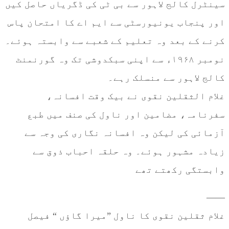
سینٹرل کالج لاہور سے بی ٹی کی ڈگریاں حاصل کیں
اور پنجاب یونیورسٹی سے ایم اے کا امتحان پاس
کرنے کے بعد وہ تعلیم کے شعبے سے وابستہ ہوئے۔
نومبر ۱۹۶۸ء سے اپنی سبکدوشی تک وہ گورنمنٹ
کالج لاہور سے منسلک رہے۔
غلام الثقلین نقوی نے بیک وقت افسانہ،
سفرنامہ، مضامین اور ناول کی صنف میں طبع
آزمائی کی لیکن وہ افسانہ نگاری کی وجہ سے
زیادہ مشہور ہوئے۔ وہ حلقہ احباب ذوق سے
وابستگی رکھتے تھے
——
غلام ثقلین نقوی کا ناول ”میرا گاؤں “ فیصل