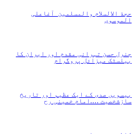
حجة الالسلام والمسلمین آغاعلی
الموسوی
جنرل حسن تہرانی مقدم اور ایران کا
بیلسٹک میزائل پروگرام
بیسویں صدی کے ایک عظیم اور تاریخ
سازشخصیت ….امام خمینی رح