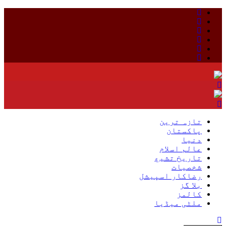
Skip
to
content
تازہ ترین
پاکستان
دنیا
عالم اسلام
تاریخ تشیع
شخصیات
رضاکار اسپیشل
بلا گز
کالمز
ملٹی میڈیا