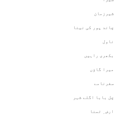
شیرزمان
چاند پور کی نینا
ناول
بکھری راہیں
میرا گاؤں
سفرنامے
چل بابا اگلے شہر
ارض ِ تمنا