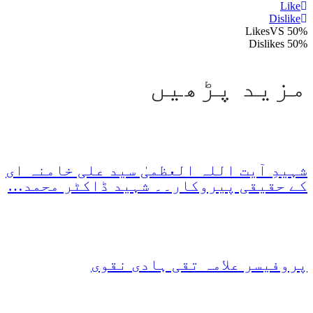
Like
Dislike
VS
50% Likes
50% Dislikes
مزید پڑھیں
شہیدِ آیت اللہ العظمیٰ سید علی خامنہ ای
کے حقیقی پیروکار۔۔ شہید ڈاکٹر محمد…
پروفیسر علامہ تقی ہادی نقوی