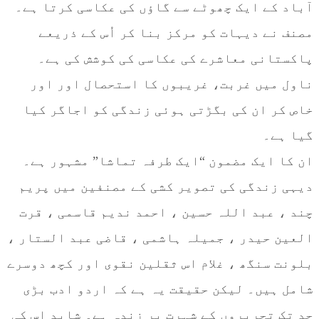
آباد کے ایک چھوٹے سے گاؤں کی عکاسی کرتا ہے۔
مصنف نے دیہات کو مرکز بنا کر اُس کے ذریعے
پاکستانی معاشرے کی عکاسی کی کوشش کی ہے۔
ناول میں غربت، غریبوں کا استحصال اور اور
خاص کر ان کی بگڑتی ہوئی زندگی کو اجاگر کیا
گیا ہے۔
ان کا ایک مضمون “ایک طرفہ تماشا” مشہور ہے۔
دیہی زندگی کی تصویر کشی کے مصنفین میں پریم
چند ، عبد اللہ حسین ، احمد ندیم قاسمی ، قرت
العین حیدر ، جمیلہ ہاشمی ، قاضی عبد الستار ،
بلونت سنگھ ، غلام اس ثقلین نقوی اور کچھ دوسرے
شامل ہیں۔ لیکن حقیقت یہ ہے کہ اردو ادب بڑی
حد تک تحریروں کے شہرت پر زندہ ہے۔ شاید اس کی