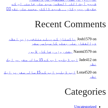
شہیدِ آیت اللہ العظمیٰ سید علی خامنہ ای کے
حقیقی پیروکار۔۔ شہید ڈاکٹر محمد علی نقویؒ
Recent Comments
on
Josh1579
پاکستان کے پہلے منتخب وزیرِ اعظم
ذوالفقار علی بھٹو کا سیاسی سفر
on
Naomi3579
ہفت روزہ رضا کار لاہور
on
Jade412
ایم ڈبلیو ایم کے 15 سالہ سفر پر ایک
نظر
on
Lora4520
ایم ڈبلیو ایم کے 15 سالہ سفر پر ایک
نظر
Categories
Uncategorized