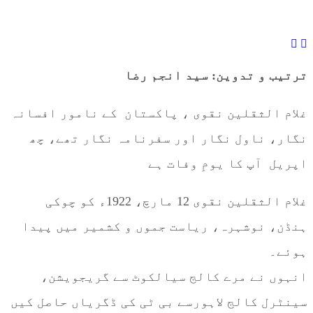
ترتیب و تدوین: سید انجم رضا
غلام الثقلین نقوی ، پاکستان کے نامور افسانہ
نگار، ناول نگار اور سفرنامہ نگار تھے، چھ
اپریل آپ کا یومِ وفات ہے
غلام الثقلین نقوی 12 مارچ، 1922ء کو چوکی
ہنڈن، نوشہرہ، ریاست جموں و کشمیر میں پیدا
ہوئے۔
انہوں نے مرے کالج سیالکوٹ سے گریجویشن،
سینٹرل کالج لاہورسے بی ٹی کی ڈگریاں حاصل کیں