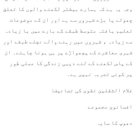
وجہ یہ ہے کہ ہمارے بیشتر لکھنے والوں کا تعلق
چھوٹے یا بڑے شہروں سے ہے اور ان کے موضوعات
تعلیم یافتہ متوسط ​​طبقے کے بارے میں یا زیادہ
سے زیادہ ، شہروں میں رہنے والے نچلے طبقے اور
شہری معاشرے کے پچھواڑے پر ہی ہونا چاہئے۔ ان
کے پاس لکھنے کے لئے دیہی زندگی کا عملی طور
پر کوئی تجربہ نہیں ہے۔
غلام الثقلین نقوی کی تصانیف:
افسانوی مجموعے
دھوپ کا سایہ