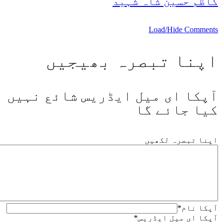
کاظم حسین شاہ شہید
Load/Hide Comments
اپنا تبصرہ بھیجیں
آپکا ای میل ایڈریس شائع نہیں
کیا جائے گا
اپنا تبصرہ لکھیں
آپکا نام
*
آپکا ای میل ایڈریس
*