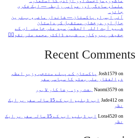
عاشور،مزاحمت اور آزادی کا استعارہ
علما، سادگی اور عوامی رابطہ — ایک فکری
جائزہ
آئی ایس او پاکستان — شاندار ماضی، بہترین
حال اور درخشاں مستقبل کی داستان
شہیدِ آیت اللہ العظمیٰ سید علی خامنہ ای کے
حقیقی پیروکار۔۔ شہید ڈاکٹر محمد علی نقویؒ
Recent Comments
on
Josh1579
پاکستان کے پہلے منتخب وزیرِ اعظم
ذوالفقار علی بھٹو کا سیاسی سفر
on
Naomi3579
ہفت روزہ رضا کار لاہور
on
Jade412
ایم ڈبلیو ایم کے 15 سالہ سفر پر ایک
نظر
on
Lora4520
ایم ڈبلیو ایم کے 15 سالہ سفر پر ایک
نظر