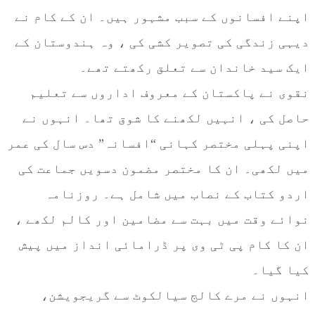
اپنے افسانوں کے سبب مشہور ہیں۔ ان کے کام نے
دیہی زندگی کی تصویر کشی کی ، وہ ہندوستان کے
ایک سید خاندان سے تعلق رکھتے تھے۔
نقوی نے پاکستان کے معروف اداروں سے تعلیم
حاصل کی ، انہیں لکھنے کا شوق تھا۔ انہوں نے
اپنی پہلی مختصر کہانی “افسانہ” دس سال کی عمر
میں لکھی۔ ان کا مختصر مضمون دسویں جماعت کی
اردو کتاب کے نصاب میں شامل ہے۔ روزنامہ
نوائے وقت میں بہت سے مضامین اور کالم لکھے ،
ان کا کام پی ٹی وی پر ڈرامائی انداز میں پیش
کیا گیا۔
انہوں نے مرے کالج سیالکوٹ سے گریجویشن،