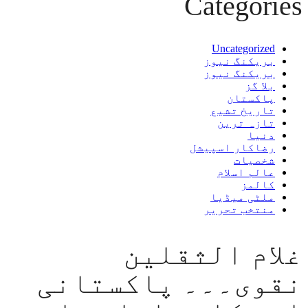
Categories
Uncategorized
بریکنگ نیوز
بریکنگ نیوز
بلا گز
پاکستان
تاریخ تشیع
تازہ ترین
دنیا
رضاکار اسپیشل
شخصیات
عالم اسلام
کالمز
ملٹی میڈیا
منتخب تحریر
غلام الثقلین
نقوی۔۔۔ پاکستانی