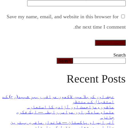
Save my name, email, and website in this browser for
the next time I comment.
Search
Search
Recent Posts
نجف اور کربلا میں لاکھوں عراقی رہبرِ شہید(رح) کے
استقبال کے منتظر
عاشور،مزاحمت اور آزادی کا استعارہ
علما، سادگی اور عوامی رابطہ — ایک فکری
جائزہ
آئی ایس او پاکستان — شاندار ماضی، بہترین
حال اور درخشاں مستقبل کی داستان