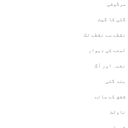
سرگوشی
گلی کا گیت
نقطے سے نقطے تک
لمحے کی دیوار
نغمہ اور آگ
بند گلی
شفق کے سائے
ناولٹ
شیرا