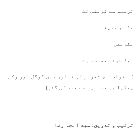
ٹرمنس سے ٹرمنس تک
مکہ و مدینہ
مضامین
ایک طرفہ تماشا ہے
(اعتراف: اس تحریر کی تیاری میں گوگل اور وکی
پیڈیا پہ تحاریر سے مدد لی گئی)
ترتیب و تدوین: سید انجم رض
ا