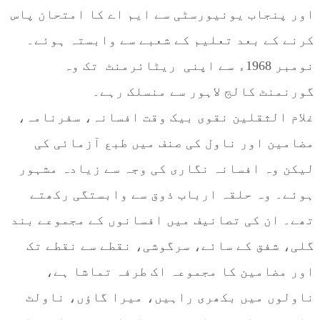
اور پنجاب یونیورسٹی سے ایم اے کا امتحان پاس
کرنے کے بعد تعلیم کے شعبے سے وابستہ ہوئے۔
نومبر 1968ء سے اپنی ریٹائرمنٹ تک وہ
گورنمنٹ کالج لاہور سے منسلک رہے۔
غلام الثقلین نقوی بیک وقت افسانہ، سفرنامہ،
مضامین اور ناول کی صنف میں طبع آزمائی کی
لیکن وہ افسانہ نگاری کی وجہ سے زیادہ مشہور
ہوئے۔ وہ حلقہ ارباب ذوق سے وابستگی رکھتے
تھے۔ ان کی تصانیف میں افسانوں کے مجموعے بند
گلی، شفق کے سائے، سرگوشی، نقطے سے نقطے تک
اور مضامین کا مجموعہ اک طرفہ تماشا ہے،
ناولوں میں بکھری راہیں، میرا گاؤں، ناولٹ