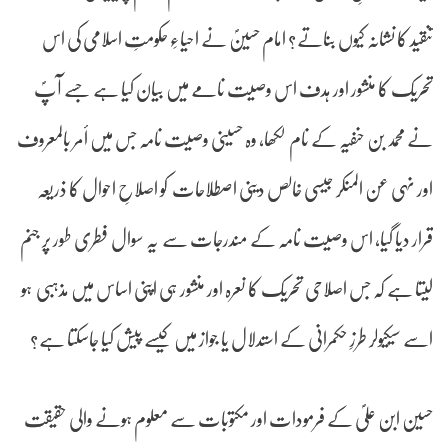
تنقید کا نشانہ کیوں بناتے؟ امام حسینؐ نے احیاءِ حکومتِ اسلامی کی اس
تحریک کا منشور اور ہدف اس وصیت نامے میں بیان کیا ہے جسے آپؐ
نے محمد بن حنفیہ کے نام لکھا، وہ حسینی وصیت نامہ جس میں أمر بالمعروف
اور نہی عن المنکر جیسی خالص دینی اصطلاحات کو اصلاحِ احوال کا ذریعہ
قرار دیا گیا، اس وصیت نامہ کے مندرجات سے یہ سوال فطری طور پر جنم
لیتا ہے کہ جس اصلاحی تحریک کا نعرہ اور منشور ہی اپنی اساس میں مذہبی ہو
اسے سیکیولر طرزِ حکمرانی کے استدلال یا جواز میں کیسے پیش کیا جاسکتا ہے؟
حسین ابن علیؐ کے فرمودات اور مکتوبات سے معلوم ہونے والی حقیقت