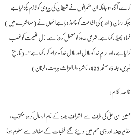
کرے، آگاہ ہو جاؤکہ ان حکمرانوں نے شیطان کی پیروی کو لازم پکڑ لیا ہے
جبکہ رحمان (اللہ) کی اطاعت کو چھوڑ دیا ہےانہوں نے (معاشرے میں)
فساد پھیلا رکھا ہے، شرعی حدود کو معطل کردیا ہے، مالِ غنیمت کوغصب
کرلیا ہے، اور حرامِ خدا کو حلال اور حلالِ خدا کو حرام کر رکھا ہے”۔ (تاریخِ
طبری، جلد 5، صفحہ 403، ناشر: دارالتراث بیروت، لبنان)
خلاصہ کلام!
حسین ابن علیؐ کی طرف سے اشرافِ بصرہ کے نام ارسال کردہ مکتوب ،
مقامِ بیضہ اور ذی حسم میں دیئےگئے خطبات کے مطالعہ سے معلوم ہوتا