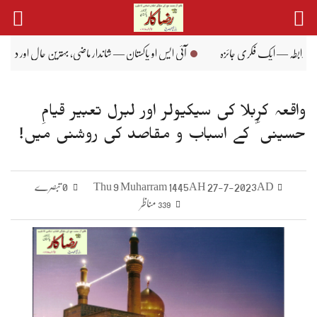
Ski
t
conten
آئی ایس او پاکستان — شاندار ماضی، بہترین حال اور درخشاں مستقبل کی داستان
شہیدِ
واقعہ کربلا کی سیکیولر اور لبرل تعبیر قیامِ
حسینی ؑ کے اسباب و مقاصد کی روشنی میں!
Thu 9 Muharram 1445AH 27-7-2023AD
0 تبصرے
مناظر
339