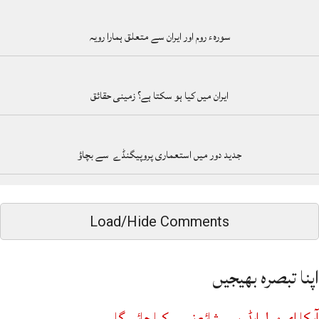
سورہء روم اور ایران سے متعلق ہمارا رویہ
ایران میں کیا ہو سکتا ہے؟ زمینی حقائق
جدید دور میں استعماری پروپیگنڈے سے بچاؤ
Load/Hide Comments
اپنا تبصرہ بھیجیں
آپکا ای میل ایڈریس شائع نہیں کیا جائے گا