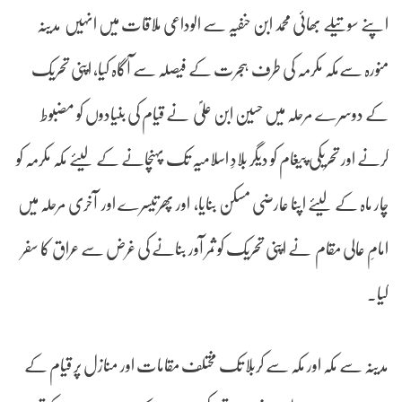
اپنے سوتیلے بھائی محمد ابن حنفیہ سے الوداعی ملاقات میں انہیں مدینہ
منورہ سےمکہ مکرمہ کی طرف ہجرت کے فیصلہ سے آگاہ کیا، اپنی تحریک
کے دوسرے مرحلہ میں حسین ابن علیؐ نے قیام کی بنیادوں کو مضبوط
کرنے اور تحریکی پیغام کو دیگر بلادِ اسلامیہ تک پہنچانے کے لیئے مکہ مکرمہ کو
چار ماہ کے لیئے اپنا عارضی مسکن بنایا، اور پھرتیسرے اور آخری مرحلہ میں
امامِ عالی مقام نے اپنی تحریک کو ثمر آور بنانے کی غرض سے عراق کا سفر
کیا۔
مدینہ سے مکہ اور مکہ سے کربلا تک مختلف مقامات اور منازل پر قیام کے