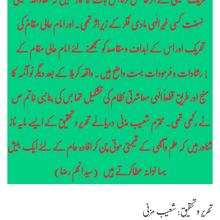
نہضت کسی غیر الٰہی مادی فکر کے زیرِ اثر تھی. اور امام عالی مقامؑ کی
تحریک اور اس کے اہداف و مقاصد کو سمجھنے لئے امام عالی مقام کے
إرشادات و فرمودات بہت واضح ہیں۔ واقعہ کربلا کے بعد دیگر نو آئمہ کا
منہج اور طریق قطعاً الٰہی معاشرتی نظام کی تشکیل تھا جس کی بنا نبی خاتم ص
نے رکھی تھی۔ محترم شعیب مذنی دریائے تحریر و تحقیق کے ایسے مایہ ناز
شناور ہیں کہ علم وآگہی کے قیمتی موتی چُن کر افادہ عام کے لئے ایک بیش
بہا خزانہ عطاکرتے ہیں (سید انجم رضا)
تحریر و تحقیق: شعیب مزنی