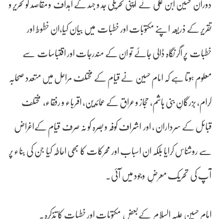
دوران حسین ابن علی نے اپنی تحریکی جد و جہد کے اہداف و مقاصد کو تحریر و
تقریر کے ذریعہ اپنے مکتوبات اور خطبات میں بیان کیا،ان خطوط اور
خطبات پر اگر نگاہ ڈالی جائے تو ان کے مندرجات اور اقتباسات سے
معلوم ہوتا ہے کہ امام حسین نے قیام کے مختلف مراحل میں متعدد صحابہ
کرام، بزرگانِ بنی ہاشم، حجاز و عراق کے عمائدین، اقرباء و رفقاء، مختلف
قبائل کے سرداران ، اور اشراف کوفہ و بصرہ کو نہ صرف قیام کےاغراض
سے روشناس کرایا بلکہ ان اسباب اور محرکات کا بھی احاطہ کیا جن کی بناء پر
آپ کی تحریک معرضِ وجود میں آئی۔
امام حسین علیہ السلام کےبعض مکتوبات اور خطبات کا تذکرہ۔