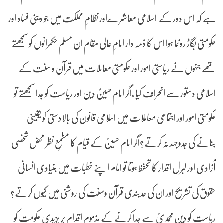
ہے کہ اس دور کے اسلامی معاشرےاور نظامِ مملکت میں جو دینی فساد اور
حکومتی بگاڑ رونما ہوا اس کا ذمہ دار امامِ عالی مقام ان مسلم حکمرانوں کو سمجھتے
تھے جنہوں نے ریاستی امور اور حکومتی معاملات میں قرآن و سنت کے
اسلامی دستور سے انحراف کیا ،اگر امام حسینؐ دین اور ریاست کو جدا سمجھتے تو
حکومتی امور اور اجتماعی معاملات میں اسلامی قانون کی بالادستی کو یقینی
بنانے کی جدوجہد نہ کرتے؟اگر امام حسینؐ کے قیام کا مطمعِ نظر محض شخصی
آزادی اور لبرل اقدار کا تحفظ ہوتا تو امام اپنے خطبات میں بنیادی انسانی
حقوق کی تشریح اور ان کی حدبندی قرآن وسنت کی روشنی میں کیوں کرتے؟
ریاست کو دینِ محمدیؐ سے جدا کرنے کے مذموم اقدام پر یزیدی حکومت کو