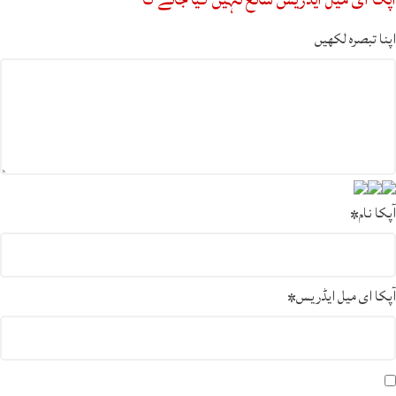
اپنا تبصرہ لکھیں
آپکا نام
*
آپکا ای میل ایڈریس
*