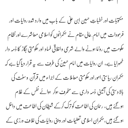
مکتوبات اور خطباتِ حسین ابن علیؐ کے باب میں وارد شدہ روایات اور
فرمودات میں امام ِ عالی مقام نے حکمرانوں کو اسلامی معاشرے اور نظامِ
حکومت میں رونما ہونے والے شرعی و اخلاقی فساد اور حکومتی بگاڑ کا ذمہ دار
ٹھہرایا ہے، ان روایات میں امام حسینؐ کی طرف سے یہ قرار دیا گیا ہے کہ
حکمران ریاستی امور اور حکومتی معاملات کے اجراء میں قرآن و سنت کی
بالادستی کی آئینی ذمہ داری سے منحرف ہوکر ہوائے نفس کے غلام
ہوگئے ہیں، رحمان کی اطاعت کو ترک کرکے شیطان کی اطاعت میں داخل
ہوگئے ہیں،حکمران اسلامی تعلیمات اور دینی روایات کی خلاف ورزی کے