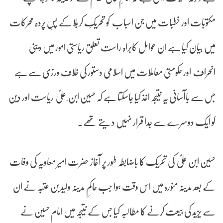
مکتوبات اور خطبات میں جن اسباب کو تحریکِ کربلا کے پسِ پردہ محرکات
میں بیان کیا ہے ان عوامل کابراہ راست تعلق ریاستی امور میں دینی
انحراف اور حکومتی معاملات میں اسلامی دستور کی خلاف ورزی سے ہے
جس سے باآسانی یہ نتیجہ اخذ کیا جاسکتا ہے کہ حسین ابن ِ علیؐ ریاست اور دین
کو ایک دوسرے سے جدا قرار نہیں دیتے تھے۔
حسین ابن علیؐ کی تحریک کا باضابطہ طور پر آغاز حضرت امیر معاویہ کی وفات
کے بعد مدینہ منورہ میں اس وقت ہوا جب حاکمِ مدینہ ولید بن عتبہ نے ان
سے یزید کی بیعت کرنے کا مطالبہ کیا جس کے نتیجہ میں امام حسین نے