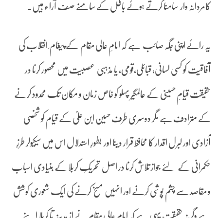
کامردانہ وار سامنا کرتے ہوئے باطل کے سامنے صف آراء ہیں۔
یہ رائے اپنی جگہ صائب ہے کہ امامِ عالی مقام کے پیغام ِ انقلاب کی
آفاقیت کو کسی لسانی، قبائلی،قومی، یا مذہبی عصبیت میں محصور کرنا در
حقیقت قیامِ حسینی کے عالمگیر پہلو کو خاص زمان و مکان تک محدود کرنے
کے مترادف ہے مگر دوسری طرف حسین ابن علیؐ کے قیام کو شخصی
آزادی اور لبرل اقدار کا محافظ قرار دینا اور بطورِ استدلال اس میں سیکیولر طرزِ
حکمرانی کے لئے جواز تلاش کرنا در اصل تحریکِ کربلا کے بنیادی اسباب
و مقاصد سے چشم پوشی کرنے اور انہیں مسخ کرنے کی ایک شعوری کوشش
ہے وگرنہ حقیقت یہی ہے کہ امامِ عالی مقام نے از مدینہ تا کربلا اپنے