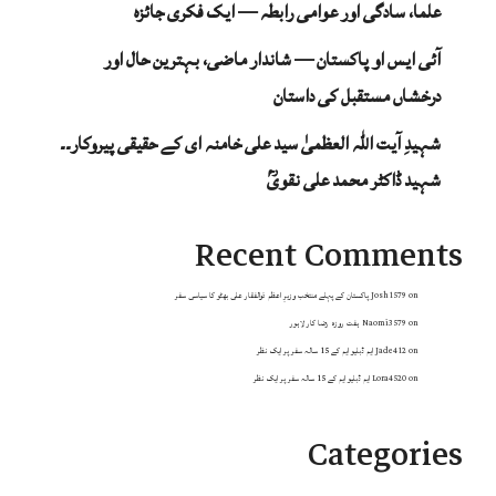
علما، سادگی اور عوامی رابطہ — ایک فکری جائزہ
آئی ایس او پاکستان — شاندار ماضی، بہترین حال اور
درخشاں مستقبل کی داستان
شہیدِ آیت اللہ العظمیٰ سید علی خامنہ ای کے حقیقی پیروکار۔۔
شہید ڈاکٹر محمد علی نقویؒ
Recent Comments
on
Josh1579
پاکستان کے پہلے منتخب وزیرِ اعظم ذوالفقار علی بھٹو کا سیاسی سفر
on
Naomi3579
ہفت روزہ رضا کار لاہور
on
Jade412
ایم ڈبلیو ایم کے 15 سالہ سفر پر ایک نظر
on
Lora4520
ایم ڈبلیو ایم کے 15 سالہ سفر پر ایک نظر
Categories