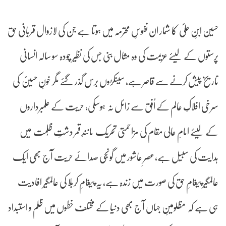
حسین ابنِ علیؐ کا شمار ان نفوسِ محترمہ میں ہوتا ہے جن کی لازوال قربانی حق
پرستوں کے لیئے عزیمت کی وہ مثال بنی جس کی نظیر چودہ سو سالہ انسانی
تاریخ پیش کرنے سے قاصر ہے، سینکڑوں برس گذر گئے مگر خونِ حسینؐ کی
سرخی افلاکِ عالم کے اُفق سے زائل نہ ہوسکی، حریت کے علمبرداروں
کے لیئے امامِ عالی مقام کی مزاحمتی تحریک مانندِ قمر دشتِ ظُلمت میں
ہدایت کی سبیل ہے،عصرِ عاشور میں گونجی صدائے حریت آج بھی ایک
عالمگیر پیغامِ حق کی صورت میں زندہ ہے، یہ پیغامِ کربلا کی عالمگیر افادیت
ہی ہے کہ مظلومینِ جہاں آج بھی دنیا کے مختلف خطوں میں ظلم و استبداد