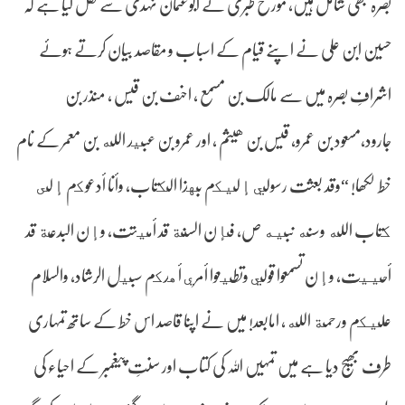
بصرہ بھی شامل ہیں، مؤرخ طبری نے ابوعثمان نہدی سے نقل کیا ہے کہ
حسین ابن علی نے اپنے قیام کے اسباب و مقاصد بیان کرتے ہوئے
اشرافِ بصرہ میں سے مالک بن مسمع ، احنف بن قیس ، منذر بن
جارود،مسعود بن عمرو، قیس بن ھیثم ، اور عمرو بن عبيد الله بن معمر کے نام
خط لکھا! “وقد بعثت رسولي إليكم بهذا الكتاب، وأنا أدعوكم إلى
كتاب الله وسنه نبيه ص، فإن السنة قد أميتت، وإن البدعة قد
أحييت، وإن تسمعوا قولي وتطيعوا أمري أهدكم سبيل الرشاد، والسلام
عليكم ورحمة الله، امابعد! میں نے اپنا قاصد اس خط کے ساتھ تمہاری
طرف بھیج دیا ہے میں تمہیں اللہ کی کتاب اور سنتِ پیغمبر کے احیاء کی