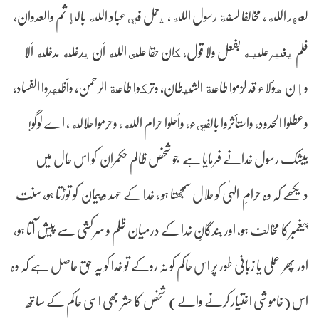
لعهد الله، مخالفا لسنة رسول الله، يعمل في عباد الله بالإثم والعدوان،
فلم يغير عليه بفعل ولا قول، كان حقا على الله أن يدخله مدخله ألا
وإن هؤلاء قد لزموا طاعة الشيطان، وتركوا طاعة الرحمن، وأظهروا الفساد،
وعطلوا الحدود، واستأثروا بالفيء، وأحلوا حرام الله، وحرموا حلاله، اے لوگو!
بیشک رسول خدانے فرمایا ہے جو شخص ظالم حکمران کو اس حال میں
دیکھے کہ وہ حرامِ الہٰی کو حلال سمجھتا ہو ، خدا کے عہد و پیمان کو توڑتا ہو، سنت
پیغمبرکا مخالف ہو، اور بندگانِ خدا کے درمیان ظلم و سرکشی سے پیش آتا ہو،
اور پھر عملی یا زبانی طور پر اس حاکم کو نہ روکے تو خدا کو یہ حق حاصل ہے کہ وہ
اس (خاموشی اختیار کرنے والے) شخص کا حشر بھی اسی حاکم کے ساتھ