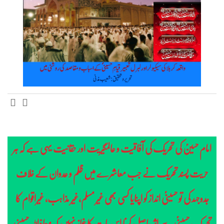
امام حسینؑ کی تحریک کی آفاقیت و عالمگیریت اور حقانیت یہی ہے کہ ہر
حریت پسند تحریک نے جب معاشرے میں ظلم و عدوان کے خلاف
جدوجہد کی تو حسینیؑ انداز کو اپنایا کسی بھی غیر مسلم،غیر مذاہب، غیراقوام کا
تحریک حسینیؑ سے اثر حاصل کرنا اس بات کا غماز نہیں کہ معاذاللہ حسینی