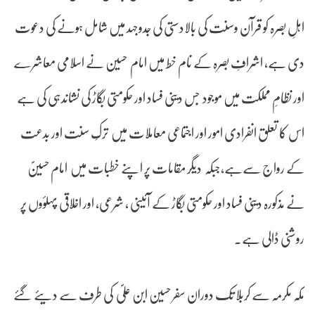
اہلِ بصرہ کو قرآن وسنت کی بالادستی کی جدوجہد میں شامل ہونے کی دعوت
دی ہے، اشرافِ بصرہ کے نام خط میں امام حسین نے اسلامی معاشرے
اور نظامِ مملکت میں موجود جس دینی فساد اور حکومتی بگاڑ کی نشاندہی کی ہے
اس کا تعلق انفرادی امور اور اجتماعی معاملات میں ترکِ سنت اور بدعت
کے رواج سےہے،جبکہ دیگر مقامات پر اپنے خطبات میں امام حسینؐ
نے مذکورہ دینی فساد اور حکومتی بگاڑ کے آئینی ، شرعی، اور اخلاقی پہلؤوں پر
روشنی ڈالی ہے۔
مکہ مکرمہ سے کربلا تک دوران سفر حسین ابن علیؐ کی طرف سے دیئے گئے