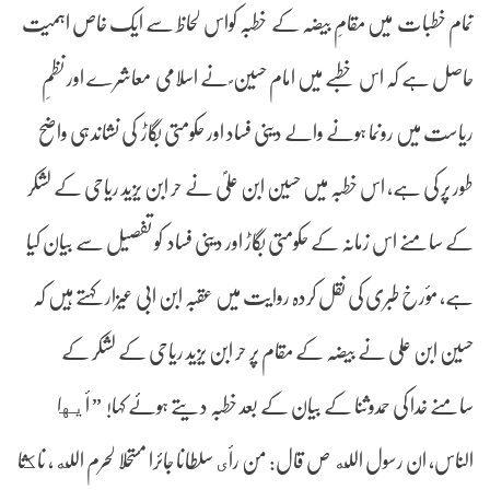
تمام خطبات میں مقامِ بیضہ کے خطبہ کواس لحاظ سے ایک خاص اہمیت
حاصل ہے کہ اس خطبے میں امام حسین ؐ نے اسلامی معاشرے اور نظمِ
ریاست میں رونما ہونے والے دینی فساد اور حکومتی بگاڑ کی نشاندہی واضح
طور پر کی ہے، اس خطبہ میں حسین ابن علیؐ نے حر ابن یزید ریاحی کے لشکر
کے سامنے اس زمانہ کے حکومتی بگاڑ اور دینی فساد کو تفصیل سے بیان کیا
ہے، مؤرخ طبری کی نقل کردہ روایت میں عقبہ ابن ابی عیزار کہتے ہیں کہ
حسین ابن علی نے بیضہ کے مقام پر حر ابن یزید ریاحی کے لشکر کے
سامنے خدا کی حمدوثنا کے بیان کے بعد خطبہ دیتے ہوئے کہا! ” أيها
الناس، ان رسول الله ص قال: من رأى سلطانا جائرا مستحلا لحرم الله، ناكثا