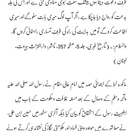
طرف دعوت دیتا ہوں بیشک سنتِ نبوی مٹادی گئی ہے اور اس کی جگہ
بدعت کو رواج دیا جاچکا ہے ، اگر آپ لوگ میری بات سنوگےاور میری
اطاعت کروگے تو میں ہدایت کی راہ کی طرف تمہاری راہنمائی کروں گا،
والسلام!۔ (تاریخِ طبری، جلد 5، صفحہ 357، ناشر: دارالتراث بیروت،
لبنان)
مذکورہ خط کے ابتدائی حصہ میں امامِ عالی مقام نےرسول اللہ صلی اللہ علیہ
وآلہ وسلم کے وصال کے بعد مسئلہ خلافت و حکومت کے باب میں
اہلبیتِ رسول کے استحقاق کو بیان کیا جبکہ آخری سطور میں حسین ابن علی ؐ
نےمعاشرے میں موجود دینی فساد اور حکومتی بگاڑ کی نشاندہی کرتے ہوئے