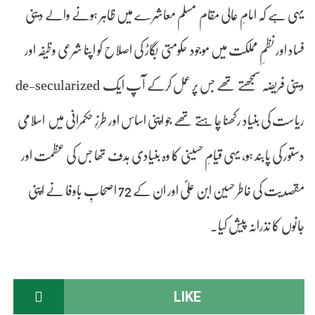
یہی ہے کہ امامِ عالی مقام مسلم معاشرے میں ظاہر ہونے والے دینی
فساد اور نظمِ مملکت میں موجود حکومتی بگاڑ کی اصلاح کو اپنا شرعی وظیفہ اور
دینی فریضہ سمجھتے تھے جس پر عمل کرکے آپ ایک de-secularized
ریاست کی بنیاد رکھنا چاہتے تھے جو اپنی اساس اور طرزِ حکمرانی میں اسلامی
دستور کی پابند ہو، یہی قیامِ حسینی کا وہ بنیادی ہدف تھا جس کی عظمت اور
مقصدیت کی خاطر حسین ابن علیؐ اور ان کے 72 اصحابِ باوفا نے اپنی
جانوں کا نذرانہ پیش کیا۔
LIKE