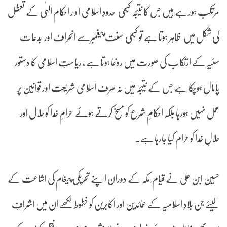
مرتکب ہورہے ہیں جس کا نتیجہ کبھی حدودِ اسلامی ا و ر احکام الہٰی کے تعطل
کی شکل میں ظاہر ہوتا ہے تو کبھی سنت پیغمبرسے انحراف اور بدعات
سئیہ کے ارتکاب کی صورت میں رونما ہوتا ہے ، ریاستِ اسلامی کا دستور
پامال ہوچکا ہے جس کے نتیجہ میں نہ صرف اسلامی شریعت اور قوانین پر
عمل نہیں ہورہا بلکہ احکامِ شرع کو مسخ کرتے ہوئے حرامِ خدا کو حلال اور
حلالِ خدا کو حرام کیا جارہا ہے۔
حسین ابن علی نے قیام ِ مکہ کے دوران اپنے تحریکی پیغام کی اشاعت کے
لیئے جن بلادِ اسلامیہ کے عمائدین اور اکابرین کو خطوط لکھے ان میں اشرافِ