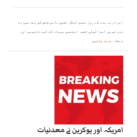
ایران نے بدھ کے روز محسن لنگر نشین نامی شخص کو پھانسی دے
دی، جس پر اسرائیلی خفیہ ایجنسی موساد کے لیے جاسوسی اور
دہشت
..مزید پڑھیں
امریکہ اور یوکرین نے معدنیات