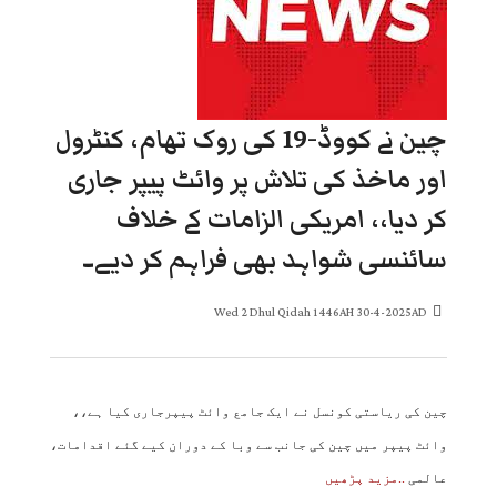
چین نے کووڈ-19 کی روک تھام، کنٹرول
اور ماخذ کی تلاش پر وائٹ پیپر جاری
کر دیا،، امریکی الزامات کے خلاف
سائنسی شواہد بھی فراہم کر دیے۔
Wed 2 Dhul Qidah 1446AH 30-4-2025AD
چین کی ریاستی کونسل نے ایک جامع وائٹ پیپرجاری کیا ہے،،
وائٹ پیپر میں چین کی جانب سے وبا کے دوران کیے گئے اقدامات،
عالمی
..مزید پڑھیں