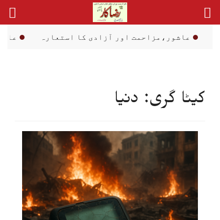
Ski
t
conten
مزاحمت اور آزادی کا استعارہ
علما، سادگی اور 
کیٹا گری: دنیا