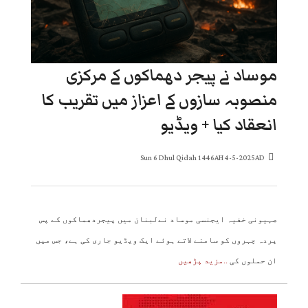
موساد نے پیجر دھماکوں کے مرکزی
منصوبہ سازوں کے اعزاز میں تقریب کا
انعقاد کیا + ویڈیو
Sun 6 Dhul Qidah 1446AH 4-5-2025AD
صہیونی خفیہ ایجنسی موساد نےلبنان میں پیجردھماکوں کے پس
پردہ چہروں کو سامنے لاتے ہوئے ایک ویڈیو جاری کی ہے، جس میں
ان حملوں کی
..مزید پڑھیں