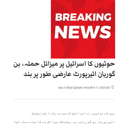
حوثیوں کا اسرائیل پر میزائل حملہ، بن
گوریان ائیرپورٹ عارضی طور پر بند
Sun 6 Dhul Qidah 1446AH 4-5-2025AD
یمن کے حوثیوں نے اسرائیل کے سب سے بڑے انٹرنیشنل
ائیرپورٹ، بن گوریان، پر بیلسٹک میزائل سے کامیاب حملہ کیا