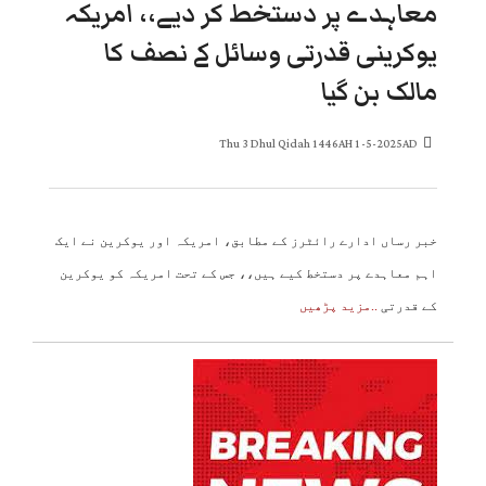
معاہدے پر دستخط کر دیے،، امریکہ
یوکرینی قدرتی وسائل کے نصف کا
مالک بن گیا
Thu 3 Dhul Qidah 1446AH 1-5-2025AD
خبر رساں ادارے رائٹرز کے مطابق، امریکہ اور یوکرین نے ایک
اہم معاہدے پر دستخط کیے ہیں،، جس کے تحت امریکہ کو یوکرین
کے قدرتی
..مزید پڑھیں