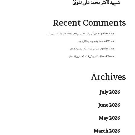
شہید ڈاکٹر محمد علی نقویؒ
Recent Comments
on
Josh1579
پاکستان کے پہلے منتخب وزیرِ اعظم ذوالفقار علی بھٹو کا سیاسی سفر
on
Naomi3579
ہفت روزہ رضا کار لاہور
on
Jade412
ایم ڈبلیو ایم کے 15 سالہ سفر پر ایک نظر
on
Lora4520
ایم ڈبلیو ایم کے 15 سالہ سفر پر ایک نظر
Archives
July 2026
June 2026
May 2026
March 2026