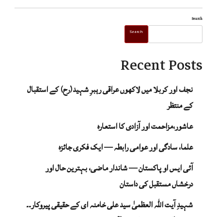
Search
Search
Recent Posts
نجف اور کربلا میں لاکھوں عراقی رہبرِ شہید(رح) کے استقبال
کے منتظر
عاشور،مزاحمت اور آزادی کا استعارہ
علما، سادگی اور عوامی رابطہ — ایک فکری جائزہ
آئی ایس او پاکستان — شاندار ماضی، بہترین حال اور
درخشاں مستقبل کی داستان
شہیدِ آیت اللہ العظمیٰ سید علی خامنہ ای کے حقیقی پیروکار۔۔